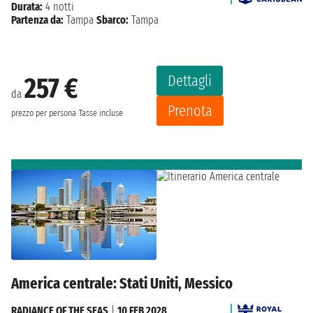
Durata:
4 notti
Partenza da:
Tampa
Sbarco:
Tampa
Dettagli
257 €
da
Prenota
prezzo per persona
Tasse incluse
America centrale: Stati Uniti, Messico
RADIANCE OF THE SEAS
|
10 FEB 2028