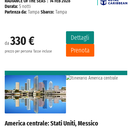
RADIANCE OF THE SEAS
|
14 FEB 2028
Durata:
5 notti
Partenza da:
Tampa
Sbarco:
Tampa
Dettagli
330 €
da
Prenota
prezzo per persona
Tasse incluse
America centrale: Stati Uniti, Messico