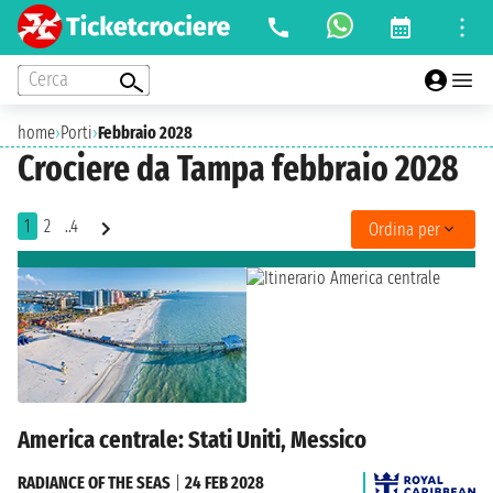
Cerca
home
›
Porti
›
Febbraio 2028
Crociere da Tampa febbraio 2028
1
2
..4
Ordina per
America centrale: Stati Uniti, Messico
RADIANCE OF THE SEAS
|
24 FEB 2028