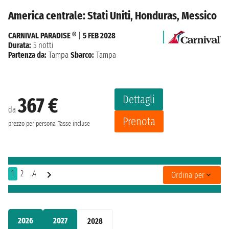
America centrale: Stati Uniti, Honduras, Messico
CARNIVAL PARADISE ®
|
5 FEB 2028
Durata:
5 notti
Partenza da:
Tampa
Sbarco:
Tampa
Dettagli
367 €
da
Prenota
prezzo per persona
Tasse incluse
1
2
..4
Ordina per
2026
2027
2028