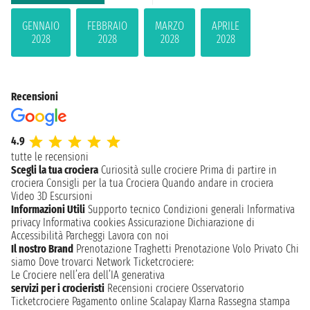
GENNAIO
FEBBRAIO
MARZO
APRILE
2028
2028
2028
2028
Recensioni
4.9
tutte le recensioni
Scegli la tua crociera
Curiosità sulle crociere
Prima di partire in
crociera
Consigli per la tua Crociera
Quando andare in crociera
Video 3D
Escursioni
Informazioni Utili
Supporto tecnico
Condizioni generali
Informativa
privacy
Informativa cookies
Assicurazione
Dichiarazione di
Accessibilità
Parcheggi
Lavora con noi
Il nostro Brand
Prenotazione Traghetti
Prenotazione Volo Privato
Chi
siamo
Dove trovarci
Network
Ticketcrociere:
Le Crociere nell’era dell’IA generativa
servizi per i crocieristi
Recensioni crociere
Osservatorio
Ticketcrociere
Pagamento online
Scalapay
Klarna
Rassegna stampa