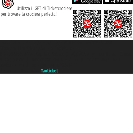
Utilizza il GPT di Ticketcrociere
per trovare la crociera perfetta!
Taoticket S.r.l. Via Brigata Liguria, 3/21 16121 Genova ©2007/2026 -
Ticketcrociere ® è un Marchio Registrato
P.Iva 06206400720 - Capitale Sociale € 100.000,00 i.v. - Iscritta alla Camera
di Commercio di Genova con REA 433093. - Aut. Prov. n° 6167/131601 -
Assicurazione Unipol - polizza n. 206484182
Un portale del gruppo
Taoticket