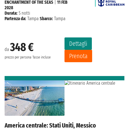
ENCHANTMENT OF THE SEAS
|
11 FEB
2028
Durata:
5 notti
Partenza da:
Tampa
Sbarco:
Tampa
Dettagli
348 €
da
Prenota
prezzo per persona
Tasse incluse
America centrale: Stati Uniti, Messico