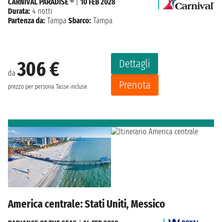
CARNIVAL PARADISE ®
|
10 FEB 2028
Durata:
4 notti
Partenza da:
Tampa
Sbarco:
Tampa
Dettagli
306 €
da
Prenota
prezzo per persona
Tasse incluse
America centrale: Stati Uniti, Messico