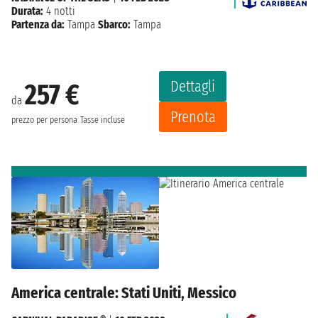
Durata:
4 notti
Partenza da:
Tampa
Sbarco:
Tampa
Dettagli
257 €
da
Prenota
prezzo per persona
Tasse incluse
America centrale: Stati Uniti, Messico