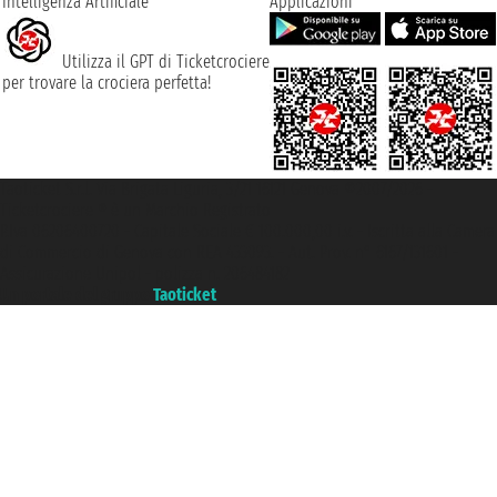
Intelligenza Artificiale
Applicazioni
Utilizza il GPT di Ticketcrociere
per trovare la crociera perfetta!
Taoticket S.r.l. Via Brigata Liguria, 3/21 16121 Genova ©2007/2026 -
Ticketcrociere ® è un Marchio Registrato
P.Iva 06206400720 - Capitale Sociale € 100.000,00 i.v. - Iscritta alla Camera
di Commercio di Genova con REA 433093. - Aut. Prov. n° 6167/131601 -
Assicurazione Unipol - polizza n. 206484182
Un portale del gruppo
Taoticket