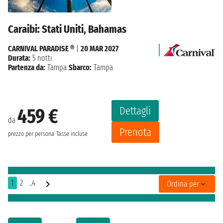
Caraibi: Stati Uniti, Bahamas
CARNIVAL PARADISE ®
|
20 MAR 2027
Durata:
5 notti
Partenza da:
Tampa
Sbarco:
Tampa
Dettagli
459 €
da
Prenota
prezzo per persona
Tasse incluse
1
2
..4
Ordina per