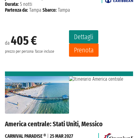
Durata:
5 notti
Partenza da:
Tampa
Sbarco:
Tampa
Dettagli
405 €
da
Prenota
prezzo per persona
Tasse incluse
America centrale: Stati Uniti, Messico
CARNIVAL PARADISE ®
|
25 MAR 2027