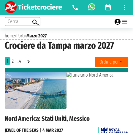
Cerca
home
›
Porti
›
Marzo 2027
Crociere da Tampa marzo 2027
1
2
..4
Ordina per
Nord America: Stati Uniti, Messico
JEWEL OF THE SEAS
|
4 MAR 2027