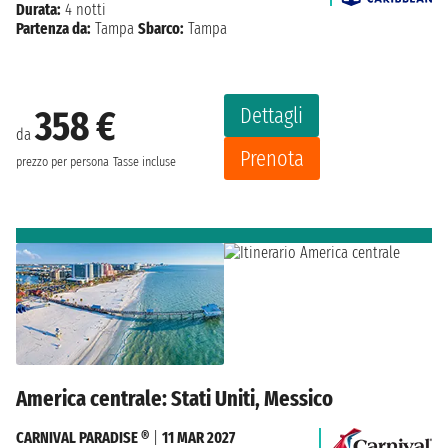
Durata:
4 notti
Partenza da:
Tampa
Sbarco:
Tampa
Dettagli
358 €
da
Prenota
prezzo per persona
Tasse incluse
America centrale: Stati Uniti, Messico
CARNIVAL PARADISE ®
|
11 MAR 2027