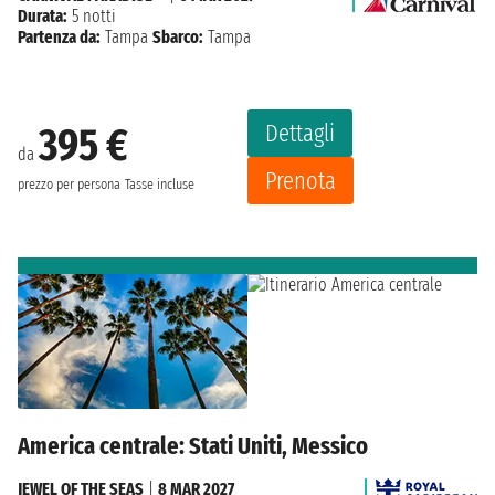
Durata:
5 notti
Partenza da:
Tampa
Sbarco:
Tampa
Dettagli
395 €
da
Prenota
prezzo per persona
Tasse incluse
America centrale: Stati Uniti, Messico
JEWEL OF THE SEAS
|
8 MAR 2027