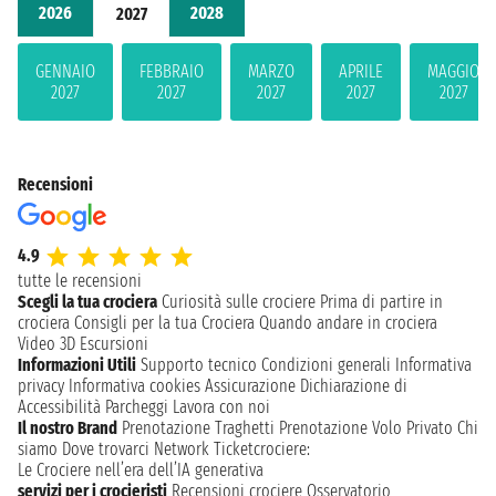
2026
2028
2027
GENNAIO
FEBBRAIO
MARZO
APRILE
MAGGIO
2027
2027
2027
2027
2027
Recensioni
4.9
tutte le recensioni
Scegli la tua crociera
Curiosità sulle crociere
Prima di partire in
crociera
Consigli per la tua Crociera
Quando andare in crociera
Video 3D
Escursioni
Informazioni Utili
Supporto tecnico
Condizioni generali
Informativa
privacy
Informativa cookies
Assicurazione
Dichiarazione di
Accessibilità
Parcheggi
Lavora con noi
Il nostro Brand
Prenotazione Traghetti
Prenotazione Volo Privato
Chi
siamo
Dove trovarci
Network
Ticketcrociere:
Le Crociere nell’era dell’IA generativa
servizi per i crocieristi
Recensioni crociere
Osservatorio