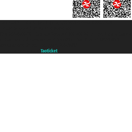
Taoticket S.r.l. Via Brigata Liguria, 3/21 16121 Genova ©2007/2026 -
Ticketcrociere ® è un Marchio Registrato
P.Iva 06206400720 - Capitale Sociale € 100.000,00 i.v. - Iscritta alla Camera
di Commercio di Genova con REA 433093. - Aut. Prov. n° 6167/131601 -
Assicurazione Unipol - polizza n. 206484182
Un portale del gruppo
Taoticket