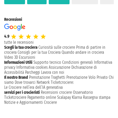
Recensioni
4.9
tutte le recensioni
Scegli la tua crociera
Curiosità sulle crociere
Prima di partire in
crociera
Consigli per la tua Crociera
Quando andare in crociera
Video 3D
Escursioni
Informazioni Utili
Supporto tecnico
Condizioni generali
Informativa
privacy
Informativa cookies
Assicurazione
Dichiarazione di
Accessibilità
Parcheggi
Lavora con noi
Il nostro Brand
Prenotazione Traghetti
Prenotazione Volo Privato
Chi
siamo
Dove trovarci
Network
Ticketcrociere:
Le Crociere nell’era dell’IA generativa
servizi per i crocieristi
Recensioni crociere
Osservatorio
Ticketcrociere
Pagamento online
Scalapay
Klarna
Rassegna stampa
Notizie e Aggiornamenti Crociere