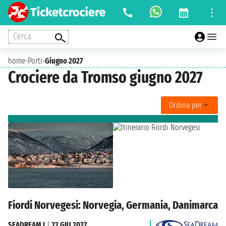
Cerca
home
›
Porti
›
Giugno 2027
Crociere da Tromso giugno 2027
Ordina per
Fiordi Norvegesi: Norvegia, Germania, Danimarca
SEADREAM I
|
22 GIU 2027