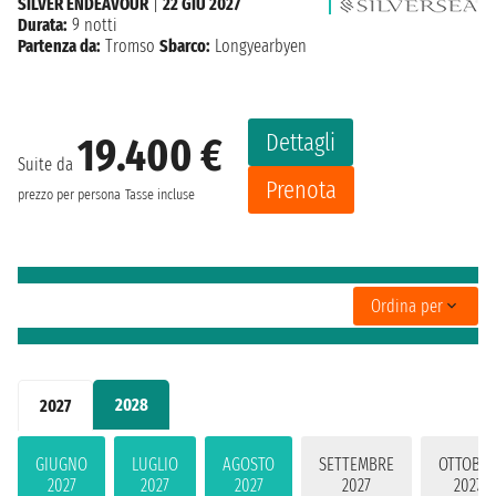
SILVER ENDEAVOUR
|
22 GIU 2027
Durata:
9 notti
Partenza da:
Tromso
Sbarco:
Longyearbyen
Dettagli
19.400 €
Suite da
Prenota
prezzo per persona
Tasse incluse
Ordina per
2028
2027
GIUGNO
LUGLIO
AGOSTO
SETTEMBRE
OTTOBR
2027
2027
2027
2027
2027