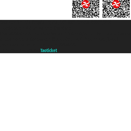
Taoticket S.r.l. Via Brigata Liguria, 3/21 16121 Genova ©2007/2026 -
Ticketcrociere ® è un Marchio Registrato
P.Iva 06206400720 - Capitale Sociale € 100.000,00 i.v. - Iscritta alla Camera
di Commercio di Genova con REA 433093. - Aut. Prov. n° 6167/131601 -
Assicurazione Unipol - polizza n. 206484182
Un portale del gruppo
Taoticket