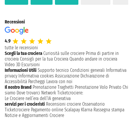
Recensioni
4.9
tutte le recensioni
Scegli la tua crociera
Curiosità sulle crociere
Prima di partire in
crociera
Consigli per la tua Crociera
Quando andare in crociera
Video 3D
Escursioni
Informazioni Utili
Supporto tecnico
Condizioni generali
Informativa
privacy
Informativa cookies
Assicurazione
Dichiarazione di
Accessibilità
Parcheggi
Lavora con noi
Il nostro Brand
Prenotazione Traghetti
Prenotazione Volo Privato
Chi
siamo
Dove trovarci
Network
Ticketcrociere:
Le Crociere nell’era dell’IA generativa
servizi per i crocieristi
Recensioni crociere
Osservatorio
Ticketcrociere
Pagamento online
Scalapay
Klarna
Rassegna stampa
Notizie e Aggiornamenti Crociere