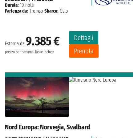
Durata:
10 notti
Partenza da:
Tromso
Sbarco:
Oslo
Dettagli
9.385 €
Esterna da
Prenota
prezzo per persona
Tasse incluse
Nord Europa: Norvegia, Svalbard