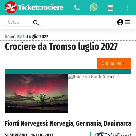
Cerca
home
›
Porti
›
Luglio 2027
Crociere da Tromso luglio 2027
Ordina per
Fiordi Norvegesi: Norvegia, Germania, Danimarca
SEADREAM I
|
14 LUG 2027