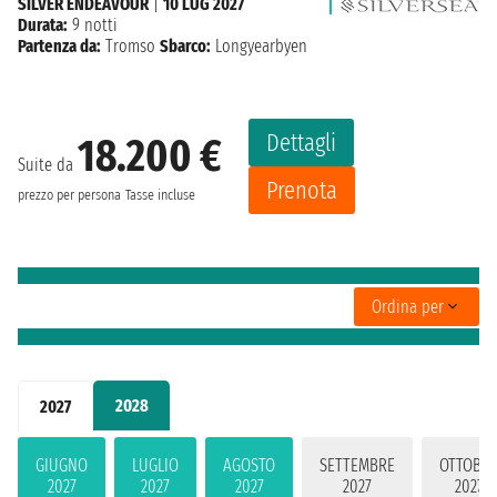
SILVER ENDEAVOUR
|
10 LUG 2027
Durata:
9 notti
Partenza da:
Tromso
Sbarco:
Longyearbyen
Dettagli
18.200 €
Suite da
Prenota
prezzo per persona
Tasse incluse
Ordina per
2028
2027
GIUGNO
LUGLIO
AGOSTO
SETTEMBRE
OTTOBR
2027
2027
2027
2027
2027