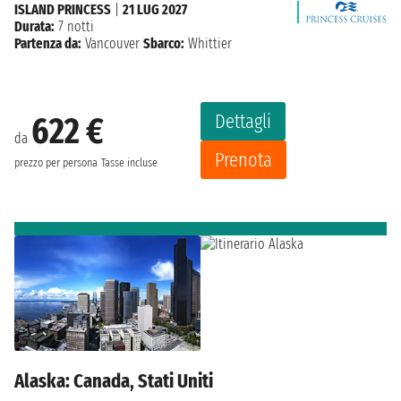
ISLAND PRINCESS
|
21 LUG 2027
Durata:
7 notti
Partenza da:
Vancouver
Sbarco:
Whittier
Dettagli
622 €
da
Prenota
prezzo per persona
Tasse incluse
Alaska: Canada, Stati Uniti