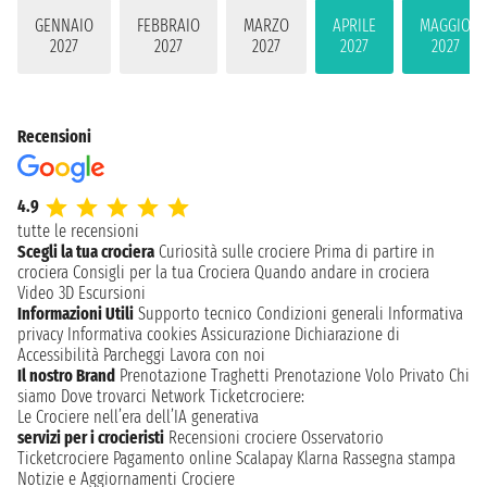
GENNAIO
FEBBRAIO
MARZO
APRILE
MAGGIO
2027
2027
2027
2027
2027
Recensioni
4.9
tutte le recensioni
Scegli la tua crociera
Curiosità sulle crociere
Prima di partire in
crociera
Consigli per la tua Crociera
Quando andare in crociera
Video 3D
Escursioni
Informazioni Utili
Supporto tecnico
Condizioni generali
Informativa
privacy
Informativa cookies
Assicurazione
Dichiarazione di
Accessibilità
Parcheggi
Lavora con noi
Il nostro Brand
Prenotazione Traghetti
Prenotazione Volo Privato
Chi
siamo
Dove trovarci
Network
Ticketcrociere:
Le Crociere nell’era dell’IA generativa
servizi per i crocieristi
Recensioni crociere
Osservatorio
Ticketcrociere
Pagamento online
Scalapay
Klarna
Rassegna stampa
Notizie e Aggiornamenti Crociere