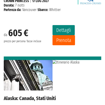
CROWN PRINCESS
|
17 LUG 2027
Durata:
7 notti
Partenza da:
Vancouver
Sbarco:
Whittier
Dettagli
605 €
da
Prenota
prezzo per persona
Tasse incluse
Alaska: Canada, Stati Uniti