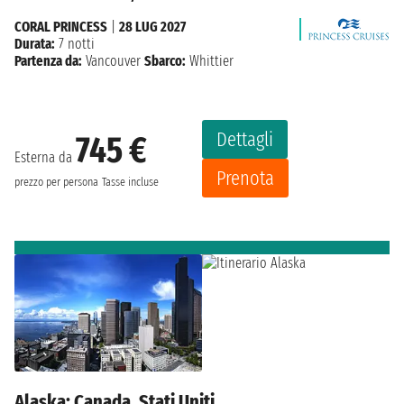
CORAL PRINCESS
|
28 LUG 2027
Durata:
7 notti
Partenza da:
Vancouver
Sbarco:
Whittier
Dettagli
745 €
Esterna da
Prenota
prezzo per persona
Tasse incluse
Alaska: Canada, Stati Uniti