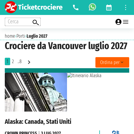
Cerca
home
›
Porti
›
Luglio 2027
Crociere da Vancouver luglio 2027
1
2
..8
Ordina per
Alaska: Canada, Stati Uniti
CROWN PRINCESS
|
3 LUG 2027