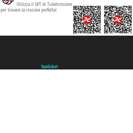
Utilizza il GPT di Ticketcrociere
per trovare la crociera perfetta!
Taoticket S.r.l. Via Brigata Liguria, 3/21 16121 Genova ©2007/2026 -
Ticketcrociere ® è un Marchio Registrato
P.Iva 06206400720 - Capitale Sociale € 100.000,00 i.v. - Iscritta alla Camera
di Commercio di Genova con REA 433093. - Aut. Prov. n° 6167/131601 -
Assicurazione Unipol - polizza n. 206484182
Un portale del gruppo
Taoticket