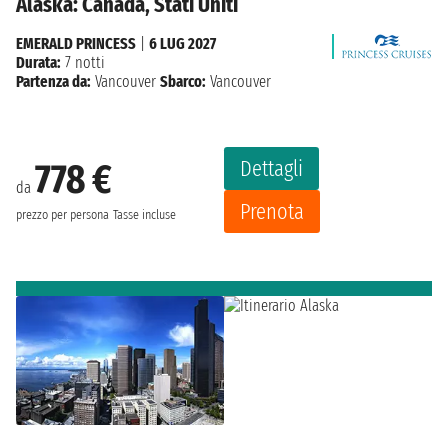
Alaska: Canada, Stati Uniti
EMERALD PRINCESS
|
6 LUG 2027
Durata:
7 notti
Partenza da:
Vancouver
Sbarco:
Vancouver
Dettagli
778 €
da
Prenota
prezzo per persona
Tasse incluse