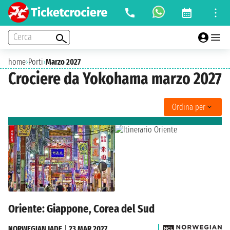
Cerca
home
›
Porti
›
Marzo 2027
Crociere da Yokohama marzo 2027
Ordina per
Oriente: Giappone, Corea del Sud
NORWEGIAN JADE
|
23 MAR 2027