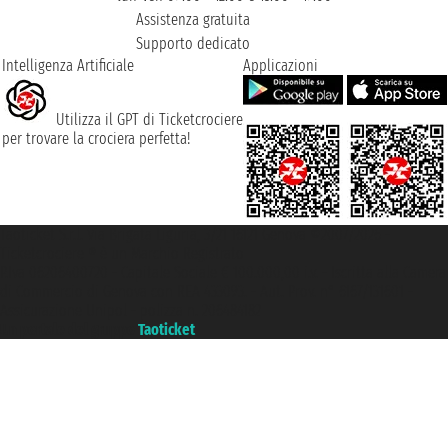
Assistenza gratuita
Supporto dedicato
Intelligenza Artificiale
Applicazioni
Utilizza il GPT di Ticketcrociere
per trovare la crociera perfetta!
Taoticket S.r.l. Via Brigata Liguria, 3/21 16121 Genova ©2007/2026 -
Ticketcrociere ® è un Marchio Registrato
P.Iva 06206400720 - Capitale Sociale € 100.000,00 i.v. - Iscritta alla Camera
di Commercio di Genova con REA 433093. - Aut. Prov. n° 6167/131601 -
Assicurazione Unipol - polizza n. 206484182
Un portale del gruppo
Taoticket