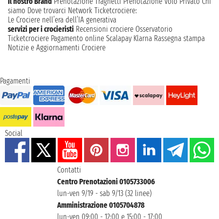
Il nostro Brand
Prenotazione Traghetti
Prenotazione Volo Privato
Chi
siamo
Dove trovarci
Network
Ticketcrociere:
Le Crociere nell’era dell’IA generativa
servizi per i crocieristi
Recensioni crociere
Osservatorio
Ticketcrociere
Pagamento online
Scalapay
Klarna
Rassegna stampa
Notizie e Aggiornamenti Crociere
Pagamenti
Social
Contatti
Centro Prenotazioni 0105733006
lun-ven 9/19 - sab 9/13 (32 linee)
Amministrazione 0105704878
lun-ven 09:00 - 12:00 e 15:00 - 17:00