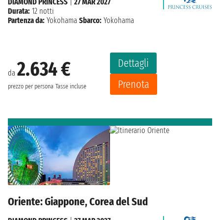
DIAMOND PRINCESS
|
27 MAR 2027
Durata:
12 notti
Partenza da:
Yokohama
Sbarco:
Yokohama
Dettagli
2.634 €
da
Prenota
prezzo per persona
Tasse incluse
Oriente: Giappone, Corea del Sud