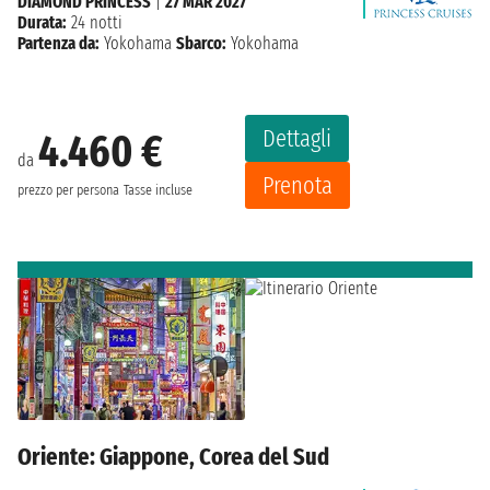
DIAMOND PRINCESS
|
27 MAR 2027
Durata:
24 notti
Partenza da:
Yokohama
Sbarco:
Yokohama
Dettagli
4.460 €
da
Prenota
prezzo per persona
Tasse incluse
Oriente: Giappone, Corea del Sud