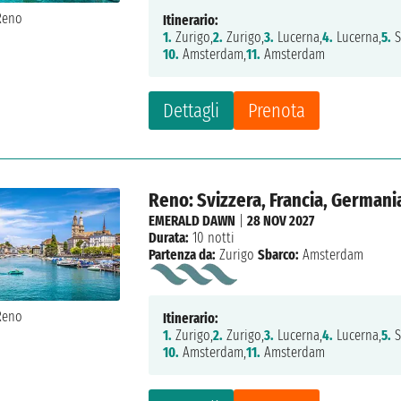
Itinerario:
1.
Zurigo,
2.
Zurigo,
3.
Lucerna,
4.
Lucerna,
5.
S
10.
Amsterdam,
11.
Amsterdam
Dettagli
Prenota
Reno: Svizzera, Francia, Germani
EMERALD DAWN
|
28 NOV 2027
Durata:
10 notti
Partenza da:
Zurigo
Sbarco:
Amsterdam
Itinerario:
1.
Zurigo,
2.
Zurigo,
3.
Lucerna,
4.
Lucerna,
5.
S
10.
Amsterdam,
11.
Amsterdam