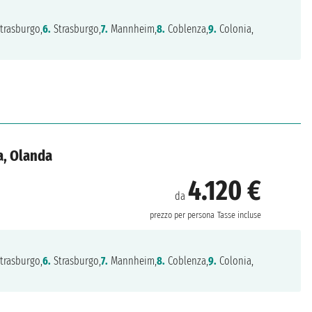
trasburgo,
6.
Strasburgo,
7.
Mannheim,
8.
Coblenza,
9.
Colonia,
a, Olanda
4.120 €
da
prezzo per persona
Tasse incluse
trasburgo,
6.
Strasburgo,
7.
Mannheim,
8.
Coblenza,
9.
Colonia,