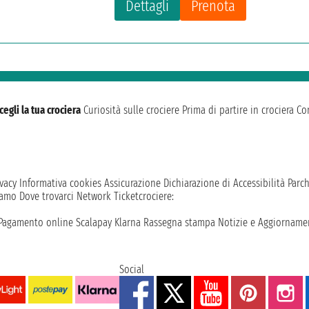
Dettagli
Prenota
cegli la tua crociera
Curiosità sulle crociere
Prima di partire in crociera
Con
vacy
Informativa cookies
Assicurazione
Dichiarazione di Accessibilità
Parc
iamo
Dove trovarci
Network
Ticketcrociere:
Pagamento online
Scalapay
Klarna
Rassegna stampa
Notizie e Aggiornamen
Social