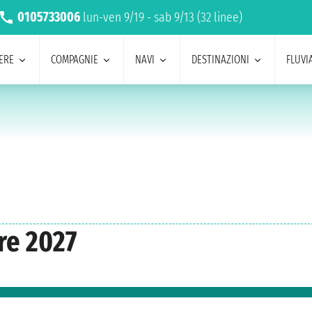
0105733006
lun-ven 9/19 - sab 9/13 (32 linee)
ERE
COMPAGNIE
NAVI
DESTINAZIONI
FLUVIA
re 2027