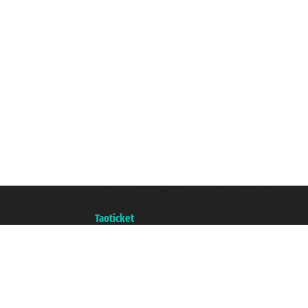
Taoticket S.r.l. Via Brigata Liguria, 3/21 16121 Genova ©2007/2026 - Ticketc
P.Iva 06206400720 - Capitale Sociale € 100.000,00 i.v. - Iscritta alla Came
Un portale del gruppo
Taoticket