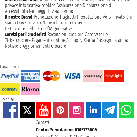
privacy
Informativa cookies
Assicurazione
Dichiarazione di
Accessibilità
Parcheggi
Lavora con noi
Il nostro Brand
Prenotazione Traghetti
Prenotazione Volo Privato
Chi
siamo
Dove trovarci
Network
Ticketcrociere:
Le Crociere nell’era dell’IA generativa
servizi per i crocieristi
Recensioni crociere
Osservatorio
Ticketcrociere
Pagamento online
Scalapay
Klarna
Rassegna stampa
Notizie e Aggiornamenti Crociere
Pagamenti
Social
Contatti
Centro Prenotazioni 0105733006