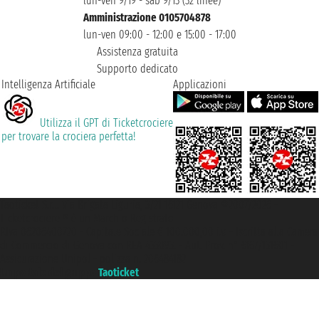
lun-ven 9/19 - sab 9/13 (32 linee)
Amministrazione 0105704878
lun-ven 09:00 - 12:00 e 15:00 - 17:00
Assistenza gratuita
Supporto dedicato
Intelligenza Artificiale
Applicazioni
Utilizza il GPT di Ticketcrociere
per trovare la crociera perfetta!
Taoticket S.r.l. Via Brigata Liguria, 3/21 16121 Genova ©2007/2026 -
Ticketcrociere ® è un Marchio Registrato
P.Iva 06206400720 - Capitale Sociale € 100.000,00 i.v. - Iscritta alla Camera
di Commercio di Genova con REA 433093. - Aut. Prov. n° 6167/131601 -
Assicurazione Unipol - polizza n. 206484182
Un portale del gruppo
Taoticket