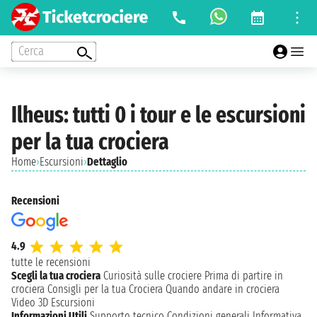
Cerca
Ilheus: tutti 0 i tour e le escursioni
per la tua crociera
Home
›
Escursioni
›
Dettaglio
Recensioni
4.9
tutte le recensioni
Scegli la tua crociera
Curiosità sulle crociere
Prima di partire in
crociera
Consigli per la tua Crociera
Quando andare in crociera
Video 3D
Escursioni
Informazioni Utili
Supporto tecnico
Condizioni generali
Informativa