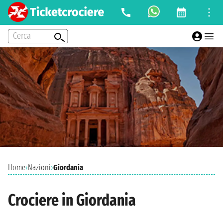
Cerca
Home
›
Nazioni
›
Giordania
Crociere in Giordania