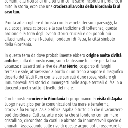
comuni, alla ricerca di una terra in cui il sacro incontra il profano, il
mito la storia, ecco che una
crociera alla volta della Giordania fa al
caso tuo.
Pronta ad accogliere il turista con la varietà dei suoi paesaggi, la
sua accoglienza calorosa e la sua tradizione di tolleranza, questa
nazione è la terra degli eventi storici cruciali e dei popoli più
affascinante, come i Nabatei, fondatori di Petra, la città simbolo
della Giordania.
In questa terra da dove probabilmente ebbero
origine molte civiltà
antiche
, culla del misticismo, sono tantissime le mete per la tua
vacanza: rilassarti sulle rive del
Mar Morto
, cosparso di fanghi
termali e sale, attraversare a bordo di un treno a vapore il magnifico
deserto del Wadi Rum con le sue surreali dune rosse, visitare gli
innumerevoli siti storici o immergerti nelle acque termali di Ma’in a
duecento metri sotto il livello del mare.
Con le nostre
crociere in Giordania
ti proponiamo la
visita di Aqaba
.
Luogo nevralgico per le comunicazioni tra mare e terraferma,
crocevia fra Europa, Asia e Africa, Aqaba è tutto ciò che il vacanziere
può desiderare. Cultura, arte e storia che si fondono con un mare
cristallino, circondato da coralli e abitato da innumerevoli specie di
animali. Passeggiando sulle rive di queste acque potrai osservare le