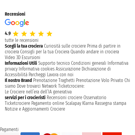
Recensioni
4.9
tutte le recensioni
Scegli la tua crociera
Curiosità sulle crociere
Prima di partire in
crociera
Consigli per la tua Crociera
Quando andare in crociera
Video 3D
Escursioni
Informazioni Utili
Supporto tecnico
Condizioni generali
Informativa
privacy
Informativa cookies
Assicurazione
Dichiarazione di
Accessibilità
Parcheggi
Lavora con noi
Il nostro Brand
Prenotazione Traghetti
Prenotazione Volo Privato
Chi
siamo
Dove trovarci
Network
Ticketcrociere:
Le Crociere nell’era dell’IA generativa
servizi per i crocieristi
Recensioni crociere
Osservatorio
Ticketcrociere
Pagamento online
Scalapay
Klarna
Rassegna stampa
Notizie e Aggiornamenti Crociere
Pagamenti