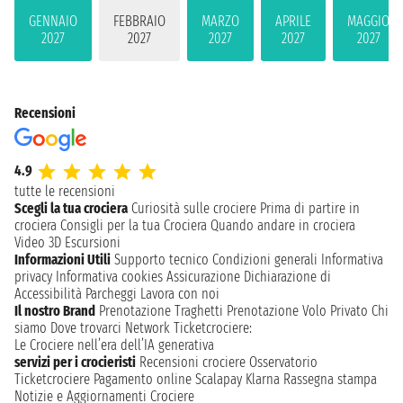
GENNAIO
FEBBRAIO
MARZO
APRILE
MAGGIO
2027
2027
2027
2027
2027
Recensioni
4.9
tutte le recensioni
Scegli la tua crociera
Curiosità sulle crociere
Prima di partire in
crociera
Consigli per la tua Crociera
Quando andare in crociera
Video 3D
Escursioni
Informazioni Utili
Supporto tecnico
Condizioni generali
Informativa
privacy
Informativa cookies
Assicurazione
Dichiarazione di
Accessibilità
Parcheggi
Lavora con noi
Il nostro Brand
Prenotazione Traghetti
Prenotazione Volo Privato
Chi
siamo
Dove trovarci
Network
Ticketcrociere:
Le Crociere nell’era dell’IA generativa
servizi per i crocieristi
Recensioni crociere
Osservatorio
Ticketcrociere
Pagamento online
Scalapay
Klarna
Rassegna stampa
Notizie e Aggiornamenti Crociere