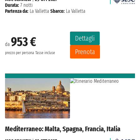
Durata:
7 notti
Partenza da:
La Valletta
Sbarco:
La Valletta
Dettagli
953 €
da
Prenota
prezzo per persona
Tasse incluse
Mediterraneo: Malta, Spagna, Francia, Italia