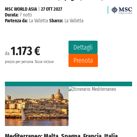
MSC WORLD ASIA
|
27 OTT 2027
Durata:
7 notti
Partenza da:
La Valletta
Sbarco:
La Valletta
Dettagli
1.173 €
da
Prenota
prezzo per persona
Tasse incluse
Mediterraneo: Malta, Spagna, Francia, Italia