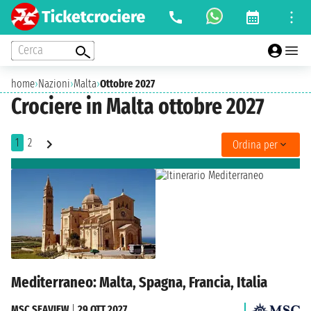
Cerca
home
›
Nazioni
›
Malta
›
Ottobre 2027
Crociere in Malta ottobre 2027
1
2
Ordina per
Mediterraneo: Malta, Spagna, Francia, Italia
MSC SEAVIEW
|
29 OTT 2027