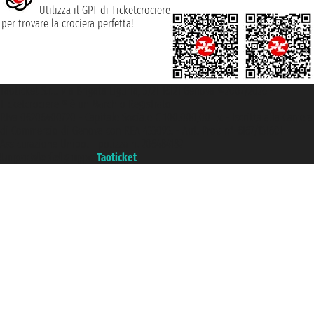
Utilizza il GPT di Ticketcrociere
per trovare la crociera perfetta!
Taoticket S.r.l. Via Brigata Liguria, 3/21 16121 Genova ©2007/2026 -
Ticketcrociere ® è un Marchio Registrato
P.Iva 06206400720 - Capitale Sociale € 100.000,00 i.v. - Iscritta alla Camera
di Commercio di Genova con REA 433093. - Aut. Prov. n° 6167/131601 -
Assicurazione Unipol - polizza n. 206484182
Un portale del gruppo
Taoticket