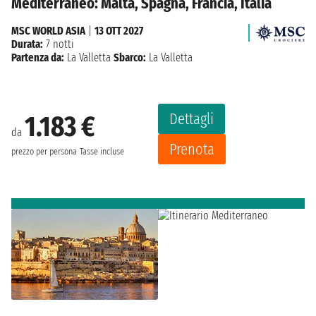
Mediterraneo: Malta, Spagna, Francia, Italia
MSC WORLD ASIA
|
13 OTT 2027
Durata:
7 notti
Partenza da:
La Valletta
Sbarco:
La Valletta
Dettagli
1.183 €
da
Prenota
prezzo per persona
Tasse incluse