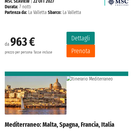
MSC SEAVIEW
|
22 OTT 2027
Durata:
7 notti
Partenza da:
La Valletta
Sbarco:
La Valletta
Dettagli
963 €
da
Prenota
prezzo per persona
Tasse incluse
Mediterraneo: Malta, Spagna, Francia, Italia