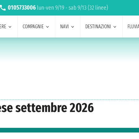
0105733006
lun-ven 9/19 - sab 9/13 (32 linee)
ERE
COMPAGNIE
NAVI
DESTINAZIONI
FLUVIA
cese settembre 2026