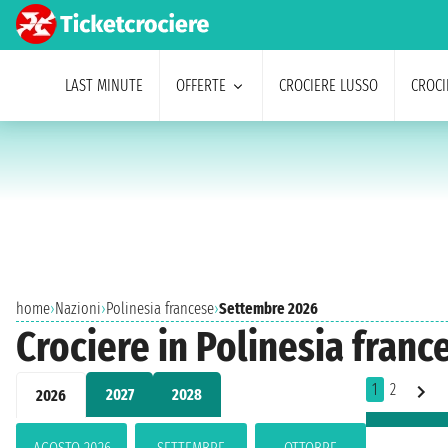
LAST MINUTE
OFFERTE
CROCIERE LUSSO
CROCI
home
›
Nazioni
›
Polinesia francese
›
Settembre 2026
Crociere in Polinesia fran
1
2
2027
2028
2026