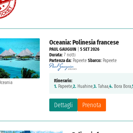
Oceania: Polinesia francese
PAUL GAUGUIN
|
5 SET 2026
Durata:
7 notti
Partenza da:
Papeete
Sbarco:
Papeete
Itinerario:
1.
Papeete,
2.
Huahine,
3.
Tahaa,
4.
Bora Bora,
Dettagli
Prenota