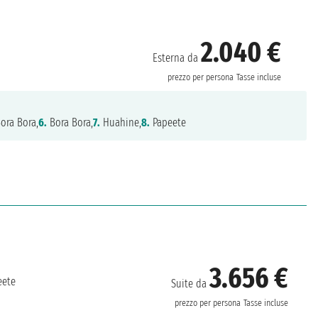
2.040 €
Esterna da
prezzo per persona
Tasse incluse
ora Bora,
6.
Bora Bora,
7.
Huahine,
8.
Papeete
3.656 €
ete
Suite da
prezzo per persona
Tasse incluse