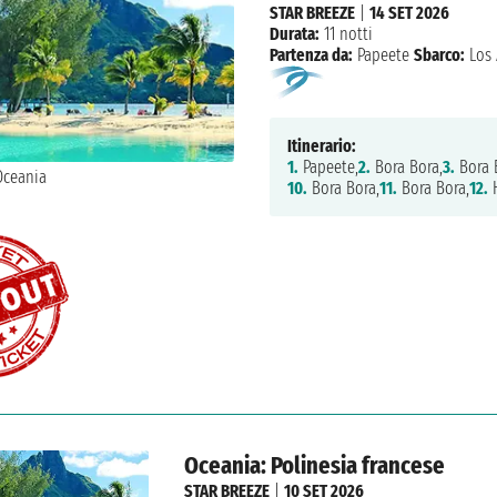
STAR BREEZE
|
14 SET 2026
Durata:
11 notti
Partenza da:
Papeete
Sbarco:
Los 
Itinerario:
1.
Papeete,
2.
Bora Bora,
3.
Bora 
10.
Bora Bora,
11.
Bora Bora,
12.
H
Oceania: Polinesia francese
STAR BREEZE
|
10 SET 2026