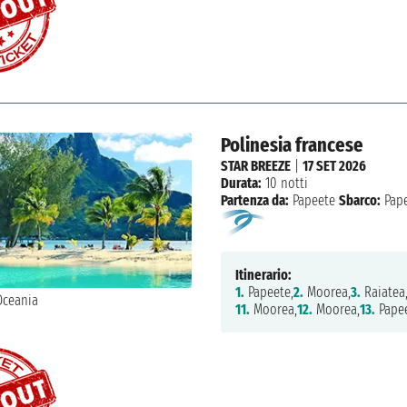
Polinesia francese
STAR BREEZE
|
17 SET 2026
Durata:
10 notti
Partenza da:
Papeete
Sbarco:
Pape
Itinerario:
1.
Papeete,
2.
Moorea,
3.
Raiatea
11.
Moorea,
12.
Moorea,
13.
Pape