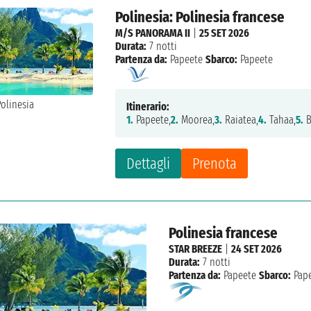
Polinesia: Polinesia francese
M/S PANORAMA II
|
25 SET 2026
Durata:
7 notti
Partenza da:
Papeete
Sbarco:
Papeete
Itinerario:
1.
Papeete,
2.
Moorea,
3.
Raiatea,
4.
Tahaa,
5.
B
Dettagli
Prenota
Polinesia francese
STAR BREEZE
|
24 SET 2026
Durata:
7 notti
Partenza da:
Papeete
Sbarco:
Pape