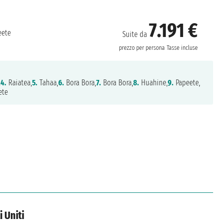
7.191 €
ete
Suite da
prezzo per persona
Tasse incluse
,
4.
Raiatea,
5.
Tahaa,
6.
Bora Bora,
7.
Bora Bora,
8.
Huahine,
9.
Papeete,
ete
i Uniti