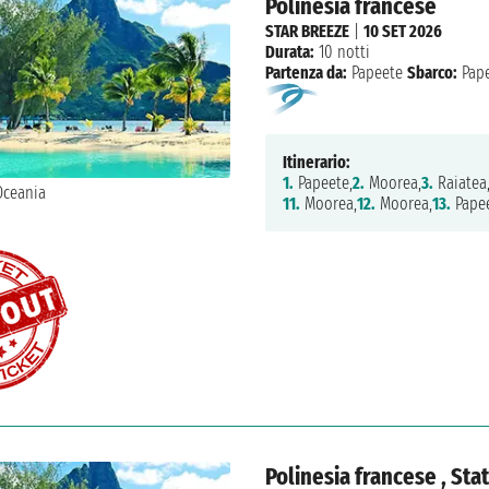
Polinesia francese
STAR BREEZE
|
10 SET 2026
Durata:
10 notti
Partenza da:
Papeete
Sbarco:
Pape
Itinerario:
1.
Papeete,
2.
Moorea,
3.
Raiatea
11.
Moorea,
12.
Moorea,
13.
Pape
Polinesia francese , Stat