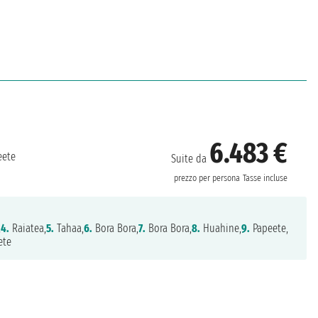
6.483 €
ete
Suite da
prezzo per persona
Tasse incluse
,
4.
Raiatea,
5.
Tahaa,
6.
Bora Bora,
7.
Bora Bora,
8.
Huahine,
9.
Papeete,
ete