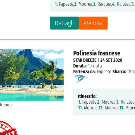
1.
Papeete,
2.
Moorea,
3.
Raiatea,
4.
Raiatea,
5.
Dettagli
Prenota
Polinesia francese
STAR BREEZE
|
24 SET 2026
Durata:
10 notti
Partenza da:
Papeete
Sbarco:
Pape
Itinerario:
1.
Papeete,
2.
Moorea,
3.
Raiatea
11.
Moorea,
12.
Moorea,
13.
Pape