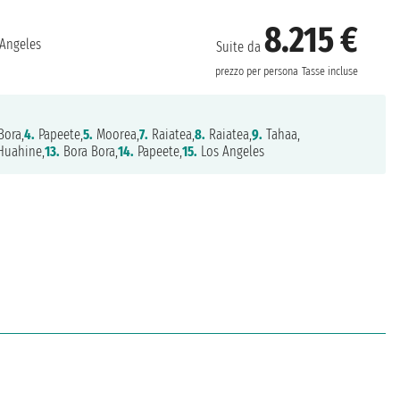
8.215 €
Angeles
Suite da
prezzo per persona
Tasse incluse
Bora,
4.
Papeete,
5.
Moorea,
7.
Raiatea,
8.
Raiatea,
9.
Tahaa,
uahine,
13.
Bora Bora,
14.
Papeete,
15.
Los Angeles