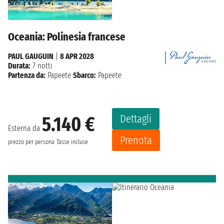
Oceania: Polinesia francese
PAUL GAUGUIN
|
8 APR 2028
Durata:
7 notti
Partenza da:
Papeete
Sbarco:
Papeete
Dettagli
5.140 €
Esterna da
Prenota
prezzo per persona
Tasse incluse