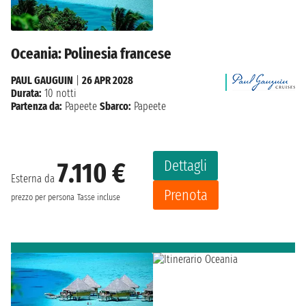
Oceania: Polinesia francese
PAUL GAUGUIN
|
26 APR 2028
Durata:
10 notti
Partenza da:
Papeete
Sbarco:
Papeete
Dettagli
7.110 €
Esterna da
Prenota
prezzo per persona
Tasse incluse