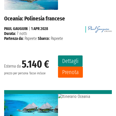
Oceania: Polinesia francese
PAUL GAUGUIN
|
1 APR 2028
Durata:
7 notti
Partenza da:
Papeete
Sbarco:
Papeete
Dettagli
5.140 €
Esterna da
Prenota
prezzo per persona
Tasse incluse