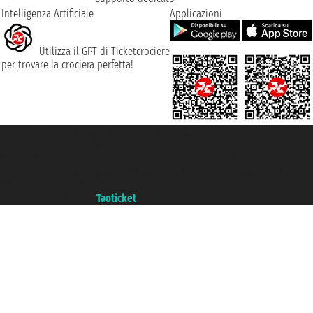
Intelligenza Artificiale
Applicazioni
Utilizza il GPT di Ticketcrociere
per trovare la crociera perfetta!
Taoticket S.r.l. Via Brigata Liguria, 3/21 16121 Genova ©2007/2026 -
Ticketcrociere ® è un Marchio Registrato
P.Iva 06206400720 - Capitale Sociale € 100.000,00 i.v. - Iscritta alla Camera
di Commercio di Genova con REA 433093. - Aut. Prov. n° 6167/131601 -
Assicurazione Unipol - polizza n. 206484182
Un portale del gruppo
Taoticket