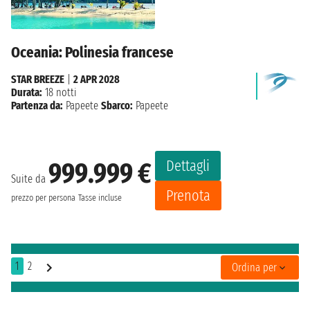
Oceania: Polinesia francese
STAR BREEZE
|
2 APR 2028
Durata:
18 notti
Partenza da:
Papeete
Sbarco:
Papeete
Dettagli
999.999 €
Suite da
Prenota
prezzo per persona
Tasse incluse
1
2
Ordina per