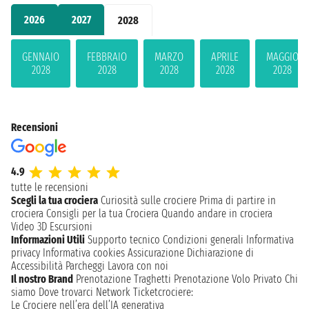
2026
2027
2028
GENNAIO
FEBBRAIO
MARZO
APRILE
MAGGIO
2028
2028
2028
2028
2028
Recensioni
4.9
tutte le recensioni
Scegli la tua crociera
Curiosità sulle crociere
Prima di partire in
crociera
Consigli per la tua Crociera
Quando andare in crociera
Video 3D
Escursioni
Informazioni Utili
Supporto tecnico
Condizioni generali
Informativa
privacy
Informativa cookies
Assicurazione
Dichiarazione di
Accessibilità
Parcheggi
Lavora con noi
Il nostro Brand
Prenotazione Traghetti
Prenotazione Volo Privato
Chi
siamo
Dove trovarci
Network
Ticketcrociere:
Le Crociere nell’era dell’IA generativa