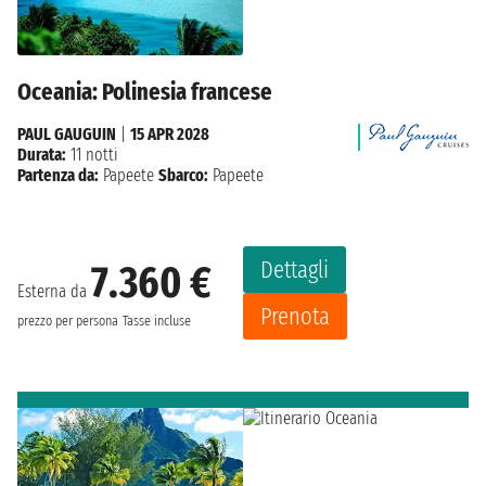
Oceania: Polinesia francese
PAUL GAUGUIN
|
15 APR 2028
Durata:
11 notti
Partenza da:
Papeete
Sbarco:
Papeete
Dettagli
7.360 €
Esterna da
Prenota
prezzo per persona
Tasse incluse