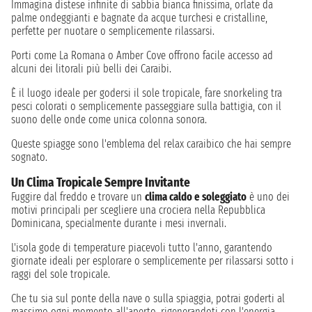
Immagina distese infinite di sabbia bianca finissima, orlate da
palme ondeggianti e bagnate da acque turchesi e cristalline,
perfette per nuotare o semplicemente rilassarsi.
Porti come La Romana o Amber Cove offrono facile accesso ad
alcuni dei litorali più belli dei Caraibi.
È il luogo ideale per godersi il sole tropicale, fare snorkeling tra
pesci colorati o semplicemente passeggiare sulla battigia, con il
suono delle onde come unica colonna sonora.
Queste spiagge sono l'emblema del relax caraibico che hai sempre
sognato.
Un Clima Tropicale Sempre Invitante
Fuggire dal freddo e trovare un
clima caldo e soleggiato
è uno dei
motivi principali per scegliere una crociera nella Repubblica
Dominicana, specialmente durante i mesi invernali.
L'isola gode di temperature piacevoli tutto l'anno, garantendo
giornate ideali per esplorare o semplicemente per rilassarsi sotto i
raggi del sole tropicale.
Che tu sia sul ponte della nave o sulla spiaggia, potrai goderti al
massimo ogni momento all'aperto, rigenerandoti con l'energia