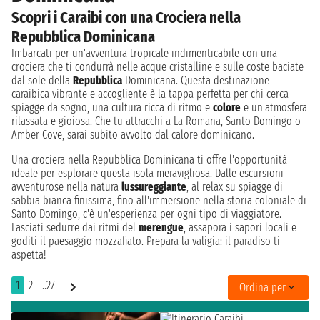
Scopri i Caraibi con una Crociera nella
Repubblica Dominicana
Imbarcati per un'avventura tropicale indimenticabile con una
crociera che ti condurrà nelle acque cristalline e sulle coste baciate
dal sole della
Repubblica
Dominicana. Questa destinazione
caraibica vibrante e accogliente è la tappa perfetta per chi cerca
spiagge da sogno, una cultura ricca di ritmo e
colore
e un'atmosfera
rilassata e gioiosa. Che tu attracchi a La Romana, Santo Domingo o
Amber Cove, sarai subito avvolto dal calore dominicano.
Una crociera nella Repubblica Dominicana ti offre l'opportunità
ideale per esplorare questa isola meravigliosa. Dalle escursioni
avventurose nella natura
lussureggiante
, al relax su spiagge di
sabbia bianca finissima, fino all'immersione nella storia coloniale di
Santo Domingo, c'è un'esperienza per ogni tipo di viaggiatore.
Lasciati sedurre dai ritmi del
merengue
, assapora i sapori locali e
goditi il paesaggio mozzafiato. Prepara la valigia: il paradiso ti
aspetta!
1
2
..27
Ordina per