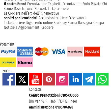
Il nostro Brand
Prenotazione Traghetti
Prenotazione Volo Privato
Chi
siamo
Dove trovarci
Network
Ticketcrociere:
Le Crociere nell’era dell’IA generativa
servizi per i crocieristi
Recensioni crociere
Osservatorio
Ticketcrociere
Pagamento online
Scalapay
Klarna
Rassegna stampa
Notizie e Aggiornamenti Crociere
Pagamenti
Social
Contatti
Centro Prenotazioni 0105733006
lun-ven 9/19 - sab 9/13 (32 linee)
Amministrazione 0105704878