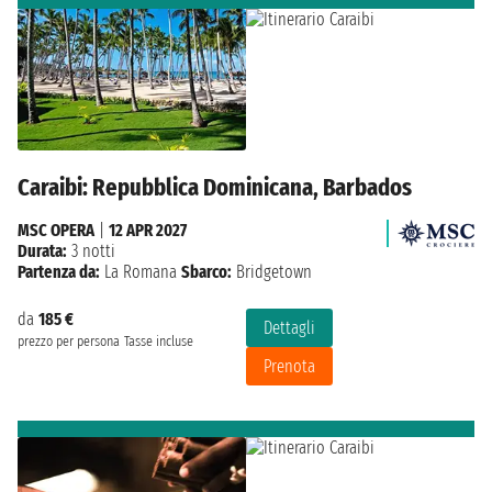
Caraibi: Repubblica Dominicana, Barbados
MSC OPERA
|
12 APR 2027
Durata:
3 notti
Partenza da:
La Romana
Sbarco:
Bridgetown
da
185 €
Dettagli
prezzo per persona
Tasse incluse
Prenota