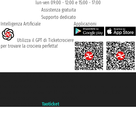
lun-ven 09:00 - 12:00 e 15:00 - 17:00
Assistenza gratuita
Supporto dedicato
Intelligenza Artificiale
Applicazioni
Utilizza il GPT di Ticketcrociere
per trovare la crociera perfetta!
Taoticket S.r.l. Via Brigata Liguria, 3/21 16121 Genova ©2007/2026 -
Ticketcrociere ® è un Marchio Registrato
P.Iva 06206400720 - Capitale Sociale € 100.000,00 i.v. - Iscritta alla Camera
di Commercio di Genova con REA 433093. - Aut. Prov. n° 6167/131601 -
Assicurazione Unipol - polizza n. 206484182
Un portale del gruppo
Taoticket