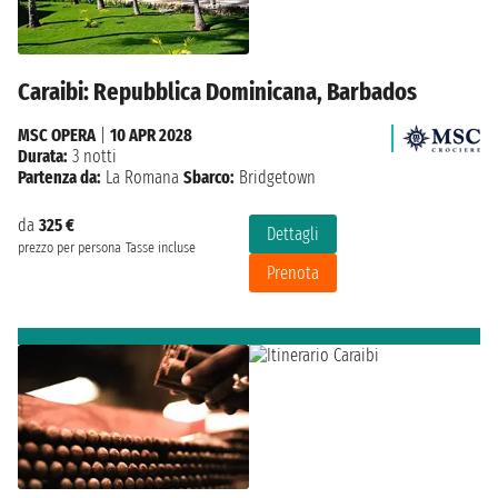
Caraibi: Repubblica Dominicana, Barbados
MSC OPERA
|
10 APR 2028
Durata:
3 notti
Partenza da:
La Romana
Sbarco:
Bridgetown
da
325 €
Dettagli
prezzo per persona
Tasse incluse
Prenota