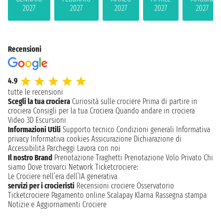
2027
2027
2027
2027
2027
Recensioni
4.9
tutte le recensioni
Scegli la tua crociera
Curiosità sulle crociere
Prima di partire in
crociera
Consigli per la tua Crociera
Quando andare in crociera
Video 3D
Escursioni
Informazioni Utili
Supporto tecnico
Condizioni generali
Informativa
privacy
Informativa cookies
Assicurazione
Dichiarazione di
Accessibilità
Parcheggi
Lavora con noi
Il nostro Brand
Prenotazione Traghetti
Prenotazione Volo Privato
Chi
siamo
Dove trovarci
Network
Ticketcrociere:
Le Crociere nell’era dell’IA generativa
servizi per i crocieristi
Recensioni crociere
Osservatorio
Ticketcrociere
Pagamento online
Scalapay
Klarna
Rassegna stampa
Notizie e Aggiornamenti Crociere