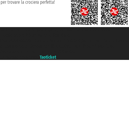
per trovare la crociera perfetta!
Taoticket S.r.l. Via Brigata Liguria, 3/21 16121 Genova ©2007/2026 -
Ticketcrociere ® è un Marchio Registrato
P.Iva 06206400720 - Capitale Sociale € 100.000,00 i.v. - Iscritta alla Camera
di Commercio di Genova con REA 433093. - Aut. Prov. n° 6167/131601 -
Assicurazione Unipol - polizza n. 206484182
Un portale del gruppo
Taoticket