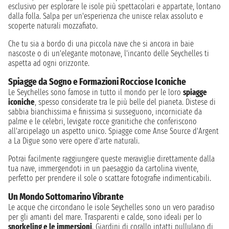
esclusivo per esplorare le isole più spettacolari e appartate, lontano
dalla folla. Salpa per un'esperienza che unisce relax assoluto e
scoperte naturali mozzafiato.
Che tu sia a bordo di una piccola nave che si ancora in baie
nascoste o di un'elegante motonave, l'incanto delle Seychelles ti
aspetta ad ogni orizzonte.
Spiagge da Sogno e Formazioni Rocciose Iconiche
Le Seychelles sono famose in tutto il mondo per le loro
spiagge
iconiche
, spesso considerate tra le più belle del pianeta. Distese di
sabbia bianchissima e finissima si susseguono, incorniciate da
palme e le celebri, levigate rocce granitiche che conferiscono
all'arcipelago un aspetto unico. Spiagge come Anse Source d'Argent
a La Digue sono vere opere d'arte naturali.
Potrai facilmente raggiungere queste meraviglie direttamente dalla
tua nave, immergendoti in un paesaggio da cartolina vivente,
perfetto per prendere il sole o scattare fotografie indimenticabili.
Un Mondo Sottomarino Vibrante
Le acque che circondano le isole Seychelles sono un vero paradiso
per gli amanti del mare. Trasparenti e calde, sono ideali per lo
snorkeling e le immersioni
. Giardini di corallo intatti pullulano di