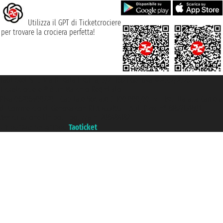
Utilizza il GPT di Ticketcrociere
per trovare la crociera perfetta!
Taoticket S.r.l. Via Brigata Liguria, 3/21 16121 Genova ©2007/2026 -
Ticketcrociere ® è un Marchio Registrato
P.Iva 06206400720 - Capitale Sociale € 100.000,00 i.v. - Iscritta alla Camera
di Commercio di Genova con REA 433093. - Aut. Prov. n° 6167/131601 -
Assicurazione Unipol - polizza n. 206484182
Un portale del gruppo
Taoticket