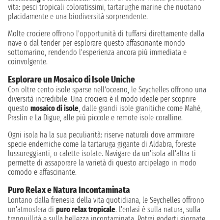
vita: pesci tropicali coloratissimi, tartarughe marine che nuotano
placidamente e una biodiversità sorprendente.
Molte crociere offrono l'opportunità di tuffarsi direttamente dalla
nave o dal tender per esplorare questo affascinante mondo
sottomarino, rendendo l'esperienza ancora più immediata e
coinvolgente.
Esplorare un Mosaico di Isole Uniche
Con oltre cento isole sparse nell'oceano, le Seychelles offrono una
diversità incredibile. Una crociera è il modo ideale per scoprire
questo
mosaico di isole
, dalle grandi isole granitiche come Mahé,
Praslin e La Digue, alle più piccole e remote isole coralline.
Ogni isola ha la sua peculiarità: riserve naturali dove ammirare
specie endemiche come la tartaruga gigante di Aldabra, foreste
lussureggianti, o calette isolate. Navigare da un'isola all'altra ti
permette di assaporare la varietà di questo arcipelago in modo
comodo e affascinante.
Puro Relax e Natura Incontaminata
Lontano dalla frenesia della vita quotidiana, le Seychelles offrono
un'atmosfera di
puro relax tropicale
. L'enfasi è sulla natura, sulla
tranquillità e sulla bellezza incontaminata. Potrai goderti giornate