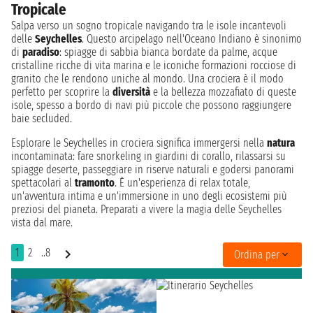
Tropicale
Salpa verso un sogno tropicale navigando tra le isole incantevoli
delle
Seychelles
. Questo arcipelago nell'Oceano Indiano è sinonimo
di
paradiso
: spiagge di sabbia bianca bordate da palme, acque
cristalline ricche di vita marina e le iconiche formazioni rocciose di
granito che le rendono uniche al mondo. Una crociera è il modo
perfetto per scoprire la
diversità
e la bellezza mozzafiato di queste
isole, spesso a bordo di navi più piccole che possono raggiungere
baie secluded.
Esplorare le Seychelles in crociera significa immergersi nella
natura
incontaminata: fare snorkeling in giardini di corallo, rilassarsi su
spiagge deserte, passeggiare in riserve naturali e godersi panorami
spettacolari al
tramonto
. È un'esperienza di relax totale,
un'avventura intima e un'immersione in uno degli ecosistemi più
preziosi del pianeta. Preparati a vivere la magia delle Seychelles
vista dal mare.
1
2
..8
Ordina per