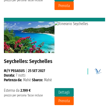
prezzo per persona
Tasse incluse
Prenota
Seychelles: Seychelles
M/Y PEGASUS
|
25 SET 2027
Durata:
7 notti
Partenza da:
Mahé
Sbarco:
Mahé
Esterna da
2.199 €
Dettagli
prezzo per persona
Tasse incluse
Prenota