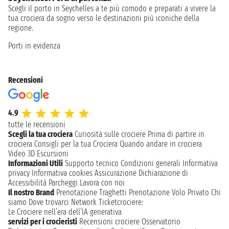
Scegli il porto in Seychelles a te più comodo e preparati a vivere la
tua crociera da sogno verso le destinazioni più iconiche della
regione.
Porti in evidenza
Recensioni
4.9
tutte le recensioni
Scegli la tua crociera
Curiosità sulle crociere
Prima di partire in
crociera
Consigli per la tua Crociera
Quando andare in crociera
Video 3D
Escursioni
Informazioni Utili
Supporto tecnico
Condizioni generali
Informativa
privacy
Informativa cookies
Assicurazione
Dichiarazione di
Accessibilità
Parcheggi
Lavora con noi
Il nostro Brand
Prenotazione Traghetti
Prenotazione Volo Privato
Chi
siamo
Dove trovarci
Network
Ticketcrociere:
Le Crociere nell’era dell’IA generativa
servizi per i crocieristi
Recensioni crociere
Osservatorio