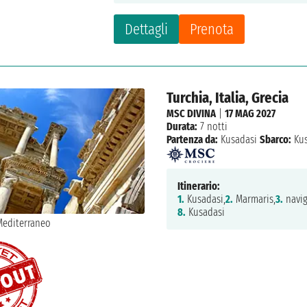
Dettagli
Prenota
Turchia, Italia, Grecia
MSC DIVINA
|
17 MAG 2027
Durata:
7 notti
Partenza da:
Kusadasi
Sbarco:
Kus
Itinerario:
1.
Kusadasi,
2.
Marmaris,
3.
navig
8.
Kusadasi