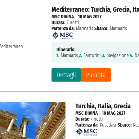
Mediterraneo: Turchia, Grecia, Ita
MSC DIVINA
|
10 MAG 2027
Durata:
7 notti
Partenza da:
Marmaris
Sbarco:
Marmaris
Itinerario:
1.
Marmaris,
2.
Santorini,
3.
navigazione,
4.
Na
Dettagli
Prenota
Turchia, Italia, Grecia
MSC DIVINA
|
10 MAG 2027
Durata:
7 notti
Partenza da:
Kusadasi
Sbarco:
Kus