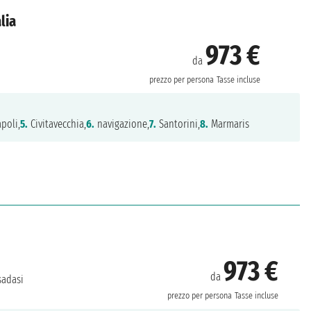
lia
973 €
da
prezzo per persona
Tasse incluse
poli,
5.
Civitavecchia,
6.
navigazione,
7.
Santorini,
8.
Marmaris
973 €
da
adasi
prezzo per persona
Tasse incluse