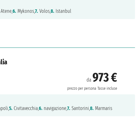
Atene,
6.
Mykonos,
7.
Volos,
8.
Istanbul
lia
973 €
da
prezzo per persona
Tasse incluse
poli,
5.
Civitavecchia,
6.
navigazione,
7.
Santorini,
8.
Marmaris