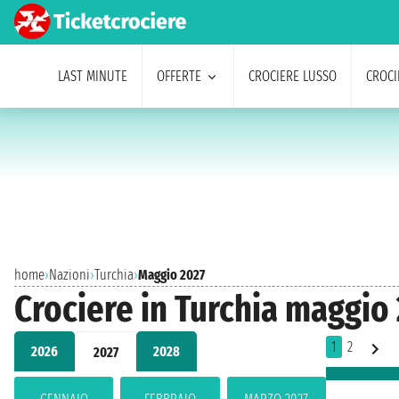
LAST MINUTE
OFFERTE
CROCIERE LUSSO
CROCI
home
›
Nazioni
›
Turchia
›
Maggio 2027
Crociere in Turchia maggio
1
2
2026
2028
2027