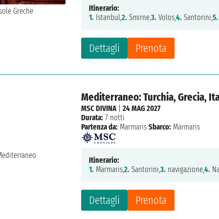
Itinerario:
1.
Istanbul,
2.
Smirne,
3.
Volos,
4.
Santorini,
5.
Dettagli
Prenota
Mediterraneo: Turchia, Grecia, Ita
MSC DIVINA
|
24 MAG 2027
Durata:
7 notti
Partenza da:
Marmaris
Sbarco:
Marmaris
Itinerario:
1.
Marmaris,
2.
Santorini,
3.
navigazione,
4.
Na
Dettagli
Prenota