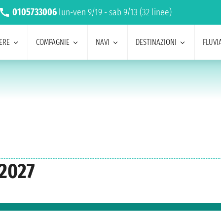
0105733006
lun-ven 9/19 - sab 9/13 (32 linee)
ERE
COMPAGNIE
NAVI
DESTINAZIONI
FLUVIA
 2027