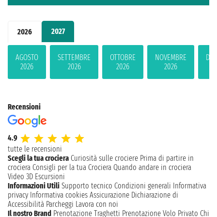
2027
2026
AGOSTO
SETTEMBRE
OTTOBRE
NOVEMBRE
DIC
2026
2026
2026
2026
2
Recensioni
4.9
tutte le recensioni
Scegli la tua crociera
Curiosità sulle crociere
Prima di partire in
crociera
Consigli per la tua Crociera
Quando andare in crociera
Video 3D
Escursioni
Informazioni Utili
Supporto tecnico
Condizioni generali
Informativa
privacy
Informativa cookies
Assicurazione
Dichiarazione di
Accessibilità
Parcheggi
Lavora con noi
Il nostro Brand
Prenotazione Traghetti
Prenotazione Volo Privato
Chi