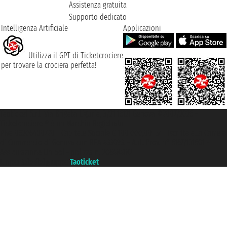
Assistenza gratuita
Supporto dedicato
Intelligenza Artificiale
Applicazioni
Utilizza il GPT di Ticketcrociere
per trovare la crociera perfetta!
Taoticket S.r.l. Via Brigata Liguria, 3/21 16121 Genova ©2007/2026 -
Ticketcrociere ® è un Marchio Registrato
P.Iva 06206400720 - Capitale Sociale € 100.000,00 i.v. - Iscritta alla Camera
di Commercio di Genova con REA 433093. - Aut. Prov. n° 6167/131601 -
Assicurazione Unipol - polizza n. 206484182
Un portale del gruppo
Taoticket