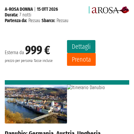
A-ROSA DONNA
|
15 OTT 2026
Durata:
7 notti
Partenza da:
Passau
Sbarco:
Passau
Dettagli
999 €
Esterna da
Prenota
prezzo per persona
Tasse incluse
Danubio: Germania, Austria, Ungheria,