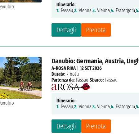
Itinerario:
1.
Passau,
2.
Vienna,
3.
Vienna,
4.
Esztergom,
5
Dettagli
Prenota
Danubio: Germania, Austria, Ungh
A-ROSA RIVA
|
12 SET 2026
Durata:
7 notti
Partenza da:
Passau
Sbarco:
Passau
Itinerario:
1.
Passau,
2.
Vienna,
3.
Vienna,
4.
Esztergom,
5
Dettagli
Prenota