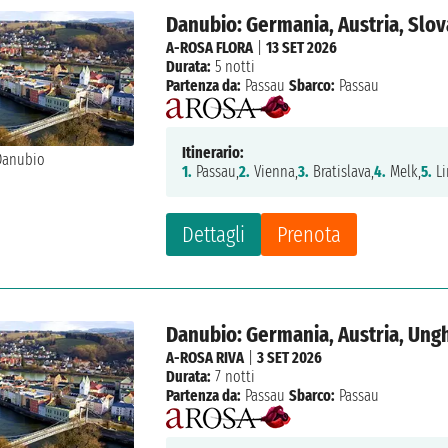
Danubio: Germania, Austria, Slov
A-ROSA FLORA
|
13 SET 2026
Durata:
5 notti
Partenza da:
Passau
Sbarco:
Passau
Itinerario:
1.
Passau,
2.
Vienna,
3.
Bratislava,
4.
Melk,
5.
Li
Dettagli
Prenota
Danubio: Germania, Austria, Ungh
A-ROSA RIVA
|
3 SET 2026
Durata:
7 notti
Partenza da:
Passau
Sbarco:
Passau