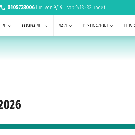
0105733006
lun-ven 9/19 - sab 9/13 (32 linee)
ERE
COMPAGNIE
NAVI
DESTINAZIONI
FLUVIA
 2026