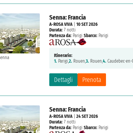
Senna: Francia
A-ROSA VIVA
|
10 SET 2026
Durata:
7 notti
Partenza da:
Parigi
Sbarco:
Parigi
Itinerario:
1.
Parigi,
2.
Rouen,
3.
Rouen,
4.
Caudebec-en-C
Dettagli
Prenota
Senna: Francia
A-ROSA VIVA
|
24 SET 2026
Durata:
7 notti
Partenza da:
Parigi
Sbarco:
Parigi