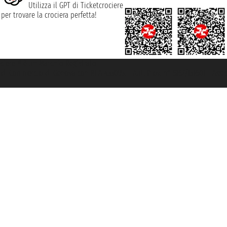
Utilizza il GPT di Ticketcrociere
per trovare la crociera perfetta!
rociere ® è un Marchio Registrato
ra di Commercio di Genova con REA 433093. - Aut. Prov. n° 6167/131601 - Ass