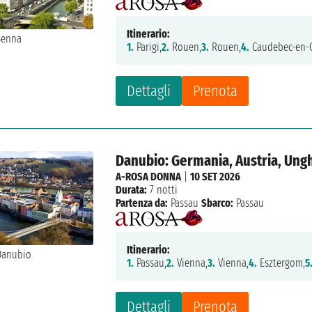
Itinerario:
1.
Parigi,
2.
Rouen,
3.
Rouen,
4.
Caudebec-en-C
Dettagli
Prenota
Danubio: Germania, Austria, Ungh
A-ROSA DONNA
|
10 SET 2026
Durata:
7 notti
Partenza da:
Passau
Sbarco:
Passau
Itinerario:
1.
Passau,
2.
Vienna,
3.
Vienna,
4.
Esztergom,
5
Dettagli
Prenota