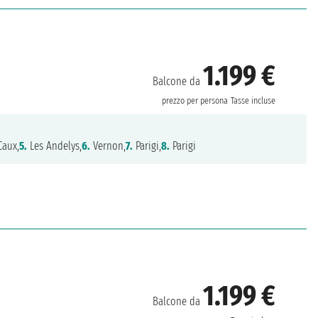
1.199 €
Balcone da
prezzo per persona
Tasse incluse
aux,
5.
Les Andelys,
6.
Vernon,
7.
Parigi,
8.
Parigi
1.199 €
Balcone da