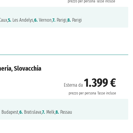
prezzo per persona
Tasse incluse
aux,
5.
Les Andelys,
6.
Vernon,
7.
Parigi,
8.
Parigi
eria, Slovacchia
1.399 €
Esterna da
prezzo per persona
Tasse incluse
.
Budapest,
6.
Bratislava,
7.
Melk,
8.
Passau