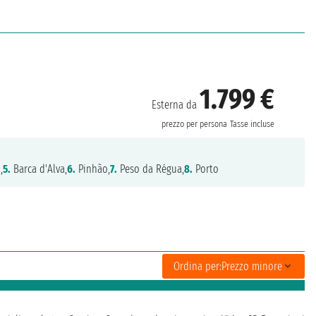
1.799 €
Esterna da
prezzo per persona
Tasse incluse
,
5.
Barca d'Alva,
6.
Pinhão,
7.
Peso da Régua,
8.
Porto
Ordina per:
Prezzo minore