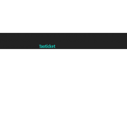
Taoticket S.r.l. Via Brigata Liguria, 3/21 16121 Genova ©2007/2026 - Ticketc
P.Iva 06206400720 - Capitale Sociale € 100.000,00 i.v. - Iscritta alla Came
Un portale del gruppo
Taoticket