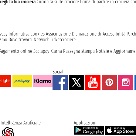
cegli la tua crociera
Curiosità sulle crociere
Prima di partire in crociera
Con
vacy
Informativa cookies
Assicurazione
Dichiarazione di Accessibilità
Parc
iamo
Dove trovarci
Network
Ticketcrociere:
Pagamento online
Scalapay
Klarna
Rassegna stampa
Notizie e Aggiornamen
Social
Intelligenza Artificiale
Applicazioni