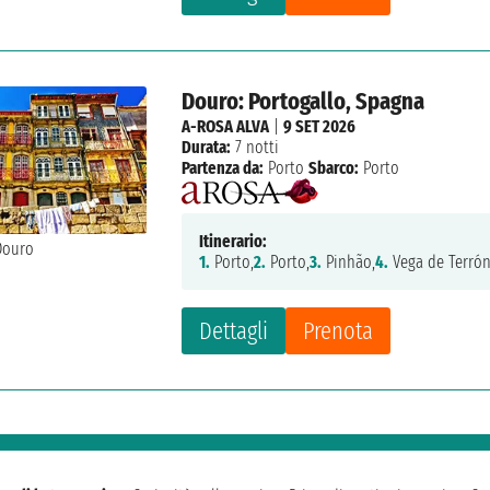
Douro: Portogallo, Spagna
A-ROSA ALVA
|
9 SET 2026
Durata:
7 notti
Partenza da:
Porto
Sbarco:
Porto
Itinerario:
1.
Porto,
2.
Porto,
3.
Pinhão,
4.
Vega de Terrón
Dettagli
Prenota