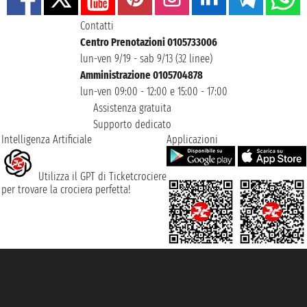
Contatti
Centro Prenotazioni 0105733006
lun-ven 9/19 - sab 9/13 (32 linee)
Amministrazione 0105704878
lun-ven 09:00 - 12:00 e 15:00 - 17:00
Assistenza gratuita
Supporto dedicato
Intelligenza Artificiale
Applicazioni
Utilizza il GPT di Ticketcrociere
per trovare la crociera perfetta!
Taoticket S.r.l. Via Brigata Liguria, 3/21 16121 Genova ©2007/2026 -
Ticketcrociere ® è un Marchio Registrato
P.Iva 06206400720 - Capitale Sociale € 100.000,00 i.v. - Iscritta alla Camera
di Commercio di Genova con REA 433093. - Aut. Prov. n° 6167/131601 -