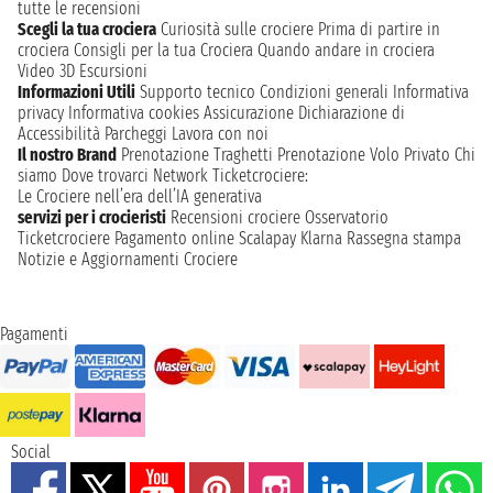
tutte le recensioni
Scegli la tua crociera
Curiosità sulle crociere
Prima di partire in
crociera
Consigli per la tua Crociera
Quando andare in crociera
Video 3D
Escursioni
Informazioni Utili
Supporto tecnico
Condizioni generali
Informativa
privacy
Informativa cookies
Assicurazione
Dichiarazione di
Accessibilità
Parcheggi
Lavora con noi
Il nostro Brand
Prenotazione Traghetti
Prenotazione Volo Privato
Chi
siamo
Dove trovarci
Network
Ticketcrociere:
Le Crociere nell’era dell’IA generativa
servizi per i crocieristi
Recensioni crociere
Osservatorio
Ticketcrociere
Pagamento online
Scalapay
Klarna
Rassegna stampa
Notizie e Aggiornamenti Crociere
Pagamenti
Social