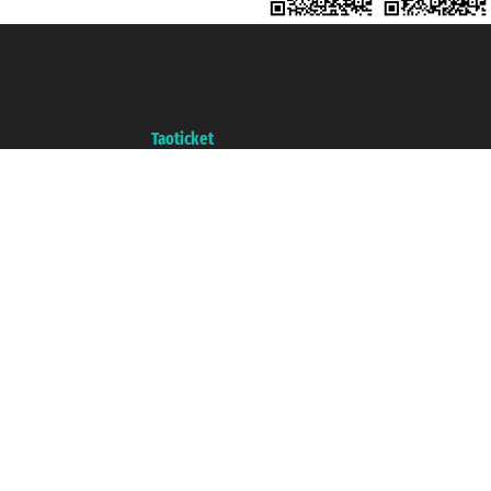
Taoticket S.r.l. Via Brigata Liguria, 3/21 16121 Genova ©2007/2026 -
Ticketcrociere ® è un Marchio Registrato
P.Iva 06206400720 - Capitale Sociale € 100.000,00 i.v. - Iscritta alla Camera
di Commercio di Genova con REA 433093. - Aut. Prov. n° 6167/131601 -
Assicurazione Unipol - polizza n. 206484182
Un portale del gruppo
Taoticket