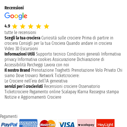
Recensioni
4.9
tutte le recensioni
Scegli la tua crociera
Curiosità sulle crociere
Prima di partire in
crociera
Consigli per la tua Crociera
Quando andare in crociera
Video 3D
Escursioni
Informazioni Utili
Supporto tecnico
Condizioni generali
Informativa
privacy
Informativa cookies
Assicurazione
Dichiarazione di
Accessibilità
Parcheggi
Lavora con noi
Il nostro Brand
Prenotazione Traghetti
Prenotazione Volo Privato
Chi
siamo
Dove trovarci
Network
Ticketcrociere:
Le Crociere nell’era dell’IA generativa
servizi per i crocieristi
Recensioni crociere
Osservatorio
Ticketcrociere
Pagamento online
Scalapay
Klarna
Rassegna stampa
Notizie e Aggiornamenti Crociere
Pagamenti