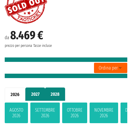
8.469 €
da
prezzo per persona
Tasse incluse
Ordina per
2027
2028
2026
AGOSTO
SETTEMBRE
OTTOBRE
NOVEMBRE
DIC
2026
2026
2026
2026
2