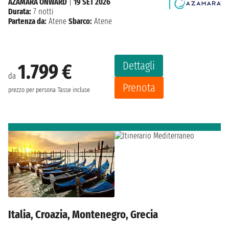
AZAMARA ONWARD
|
19 SET 2026
Durata:
7 notti
Partenza da:
Atene
Sbarco:
Atene
Dettagli
1.799 €
da
Prenota
prezzo per persona
Tasse incluse
Italia, Croazia, Montenegro, Grecia