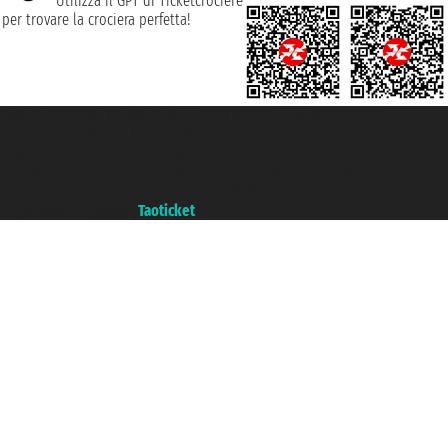
Utilizza il GPT di Ticketcrociere
per trovare la crociera perfetta!
Taoticket S.r.l. Via Brigata Liguria, 3/21 16121 Genova ©2007/2026 -
Ticketcrociere ® è un Marchio Registrato
P.Iva 06206400720 - Capitale Sociale € 100.000,00 i.v. - Iscritta alla Camera
di Commercio di Genova con REA 433093. - Aut. Prov. n° 6167/131601 -
Assicurazione Unipol - polizza n. 206484182
Un portale del gruppo
Taoticket