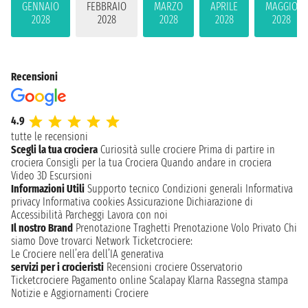
GENNAIO
FEBBRAIO
MARZO
APRILE
MAGGIO
2028
2028
2028
2028
2028
Recensioni
4.9
tutte le recensioni
Scegli la tua crociera
Curiosità sulle crociere
Prima di partire in
crociera
Consigli per la tua Crociera
Quando andare in crociera
Video 3D
Escursioni
Informazioni Utili
Supporto tecnico
Condizioni generali
Informativa
privacy
Informativa cookies
Assicurazione
Dichiarazione di
Accessibilità
Parcheggi
Lavora con noi
Il nostro Brand
Prenotazione Traghetti
Prenotazione Volo Privato
Chi
siamo
Dove trovarci
Network
Ticketcrociere:
Le Crociere nell’era dell’IA generativa
servizi per i crocieristi
Recensioni crociere
Osservatorio
Ticketcrociere
Pagamento online
Scalapay
Klarna
Rassegna stampa
Notizie e Aggiornamenti Crociere