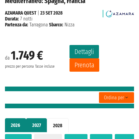
Mediterraneo: Spagna, Francia
AZAMARA QUEST
|
23 SET 2028
Durata:
7 notti
Partenza da:
Tarragona
Sbarco:
Nizza
Dettagli
1.749 €
da
Prenota
prezzo per persona
Tasse incluse
Ordina per
2026
2027
2028