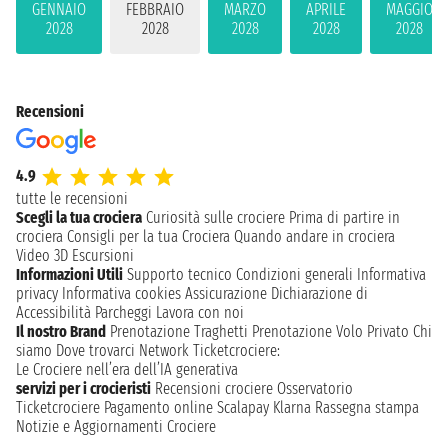
GENNAIO
FEBBRAIO
MARZO
APRILE
MAGGIO
2028
2028
2028
2028
2028
Recensioni
4.9
tutte le recensioni
Scegli la tua crociera
Curiosità sulle crociere
Prima di partire in
crociera
Consigli per la tua Crociera
Quando andare in crociera
Video 3D
Escursioni
Informazioni Utili
Supporto tecnico
Condizioni generali
Informativa
privacy
Informativa cookies
Assicurazione
Dichiarazione di
Accessibilità
Parcheggi
Lavora con noi
Il nostro Brand
Prenotazione Traghetti
Prenotazione Volo Privato
Chi
siamo
Dove trovarci
Network
Ticketcrociere:
Le Crociere nell’era dell’IA generativa
servizi per i crocieristi
Recensioni crociere
Osservatorio
Ticketcrociere
Pagamento online
Scalapay
Klarna
Rassegna stampa
Notizie e Aggiornamenti Crociere