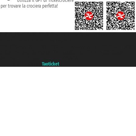
Utilizza il GPT di Ticketcrociere
per trovare la crociera perfetta!
Taoticket S.r.l. Via Brigata Liguria, 3/21 16121 Genova ©2007/2026 -
Ticketcrociere ® è un Marchio Registrato
P.Iva 06206400720 - Capitale Sociale € 100.000,00 i.v. - Iscritta alla Camera
di Commercio di Genova con REA 433093. - Aut. Prov. n° 6167/131601 -
Assicurazione Unipol - polizza n. 206484182
Un portale del gruppo
Taoticket