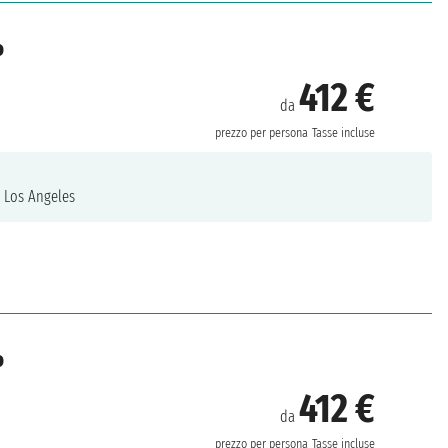
o
412 €
da
prezzo per persona
Tasse incluse
.
Los Angeles
o
412 €
da
prezzo per persona
Tasse incluse