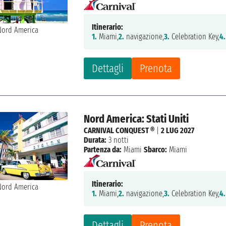
Itinerario:
1.
Miami,
2.
navigazione,
3.
Celebration Key,
4.
Dettagli
Prenota
Nord America: Stati Uniti
CARNIVAL CONQUEST ®
|
2 LUG 2027
Durata:
3 notti
Partenza da:
Miami
Sbarco:
Miami
Itinerario:
1.
Miami,
2.
navigazione,
3.
Celebration Key,
4.
Dettagli
Prenota