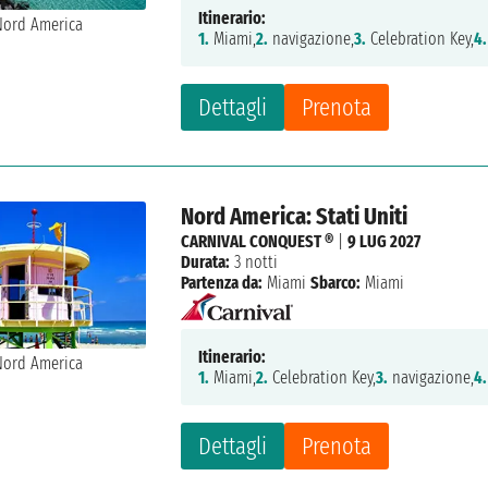
Itinerario:
1.
Miami,
2.
navigazione,
3.
Celebration Key,
4.
Dettagli
Prenota
Nord America: Stati Uniti
CARNIVAL CONQUEST ®
|
9 LUG 2027
Durata:
3 notti
Partenza da:
Miami
Sbarco:
Miami
Itinerario:
1.
Miami,
2.
Celebration Key,
3.
navigazione,
4.
Dettagli
Prenota