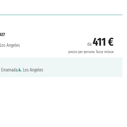
027
411 €
da
Los Angeles
prezzo per persona
Tasse incluse
Ensenada,
4.
Los Angeles