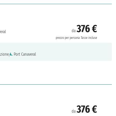
376 €
da
eral
prezzo per persona
Tasse incluse
zione,
4.
Port Canaveral
376 €
da