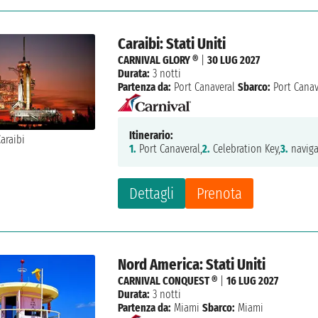
Caraibi: Stati Uniti
CARNIVAL GLORY ®
|
30 LUG 2027
Durata:
3 notti
Partenza da:
Port Canaveral
Sbarco:
Port Canav
Itinerario:
1.
Port Canaveral,
2.
Celebration Key,
3.
naviga
Dettagli
Prenota
Nord America: Stati Uniti
CARNIVAL CONQUEST ®
|
16 LUG 2027
Durata:
3 notti
Partenza da:
Miami
Sbarco:
Miami