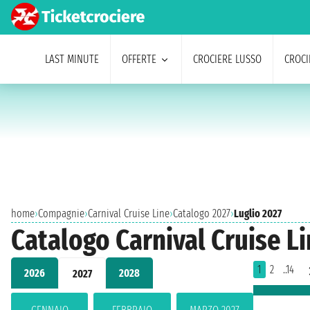
LAST MINUTE
OFFERTE
CROCIERE LUSSO
CROCI
home
›
Compagnie
›
Carnival Cruise Line
›
Catalogo 2027
›
Luglio 2027
Catalogo Carnival Cruise Li
1
2
..14
2026
2028
2027