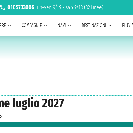
0105733006
lun-ven 9/19 - sab 9/13 (32 linee)
ERE
COMPAGNIE
NAVI
DESTINAZIONI
FLUVIA
ne luglio 2027