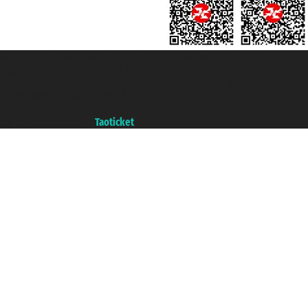
Taoticket S.r.l. Via Brigata Liguria, 3/21 16121 Genova ©2007/2026 -
Ticketcrociere ® è un Marchio Registrato
P.Iva 06206400720 - Capitale Sociale € 100.000,00 i.v. - Iscritta alla Camera
di Commercio di Genova con REA 433093. - Aut. Prov. n° 6167/131601 -
Assicurazione Unipol - polizza n. 206484182
Un portale del gruppo
Taoticket