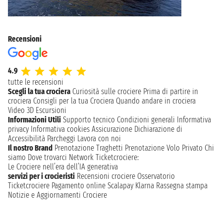
Recensioni
4.9
tutte le recensioni
Scegli la tua crociera
Curiosità sulle crociere
Prima di partire in
crociera
Consigli per la tua Crociera
Quando andare in crociera
Video 3D
Escursioni
Informazioni Utili
Supporto tecnico
Condizioni generali
Informativa
privacy
Informativa cookies
Assicurazione
Dichiarazione di
Accessibilità
Parcheggi
Lavora con noi
Il nostro Brand
Prenotazione Traghetti
Prenotazione Volo Privato
Chi
siamo
Dove trovarci
Network
Ticketcrociere:
Le Crociere nell’era dell’IA generativa
servizi per i crocieristi
Recensioni crociere
Osservatorio
Ticketcrociere
Pagamento online
Scalapay
Klarna
Rassegna stampa
Notizie e Aggiornamenti Crociere