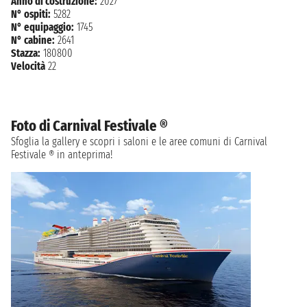
Anno di costruzione:
2027
N° ospiti:
5282
N° equipaggio:
1745
N° cabine:
2641
Stazza:
180800
Velocità
22
Foto di Carnival Festivale ®
Sfoglia la gallery e scopri i saloni e le aree comuni di Carnival
Festivale ® in anteprima!