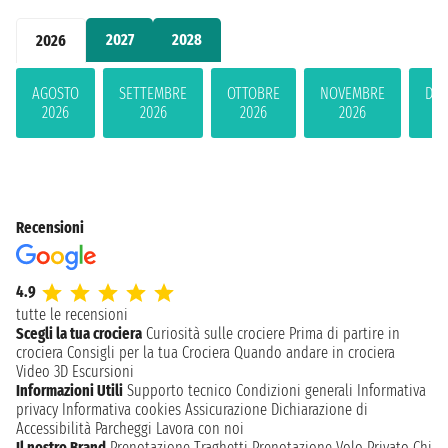
2027
2028
2026
AGOSTO
SETTEMBRE
OTTOBRE
NOVEMBRE
DIC
2026
2026
2026
2026
2
Recensioni
4.9
tutte le recensioni
Scegli la tua crociera
Curiosità sulle crociere
Prima di partire in
crociera
Consigli per la tua Crociera
Quando andare in crociera
Video 3D
Escursioni
Informazioni Utili
Supporto tecnico
Condizioni generali
Informativa
privacy
Informativa cookies
Assicurazione
Dichiarazione di
Accessibilità
Parcheggi
Lavora con noi
Il nostro Brand
Prenotazione Traghetti
Prenotazione Volo Privato
Chi