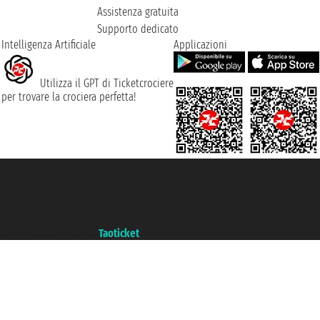
Assistenza gratuita
Supporto dedicato
Intelligenza Artificiale
Applicazioni
Utilizza il GPT di Ticketcrociere
per trovare la crociera perfetta!
Taoticket S.r.l. Via Brigata Liguria, 3/21 16121 Genova ©2007/2026 -
Ticketcrociere ® è un Marchio Registrato
P.Iva 06206400720 - Capitale Sociale € 100.000,00 i.v. - Iscritta alla Camera
di Commercio di Genova con REA 433093. - Aut. Prov. n° 6167/131601 -
Assicurazione Unipol - polizza n. 206484182
Un portale del gruppo
Taoticket