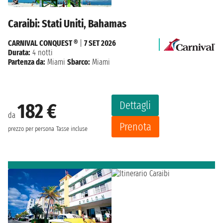
Caraibi: Stati Uniti, Bahamas
CARNIVAL CONQUEST ®
|
7 SET 2026
Durata:
4 notti
Partenza da:
Miami
Sbarco:
Miami
Dettagli
182 €
da
Prenota
prezzo per persona
Tasse incluse