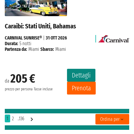
Caraibi: Stati Uniti, Bahamas
CARNIVAL SUNRISE®
|
31 OTT 2026
Durata:
5 notti
Partenza da:
Miami
Sbarco:
Miami
Dettagli
205 €
da
Prenota
prezzo per persona
Tasse incluse
1
2
..136
Ordina per