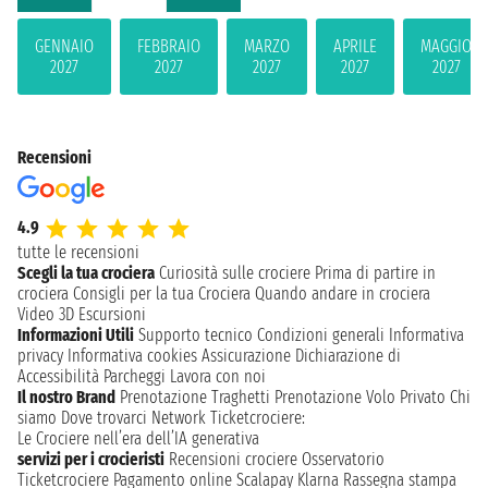
GENNAIO
FEBBRAIO
MARZO
APRILE
MAGGIO
2027
2027
2027
2027
2027
Recensioni
4.9
tutte le recensioni
Scegli la tua crociera
Curiosità sulle crociere
Prima di partire in
crociera
Consigli per la tua Crociera
Quando andare in crociera
Video 3D
Escursioni
Informazioni Utili
Supporto tecnico
Condizioni generali
Informativa
privacy
Informativa cookies
Assicurazione
Dichiarazione di
Accessibilità
Parcheggi
Lavora con noi
Il nostro Brand
Prenotazione Traghetti
Prenotazione Volo Privato
Chi
siamo
Dove trovarci
Network
Ticketcrociere:
Le Crociere nell’era dell’IA generativa
servizi per i crocieristi
Recensioni crociere
Osservatorio
Ticketcrociere
Pagamento online
Scalapay
Klarna
Rassegna stampa