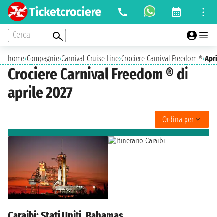
Cerca
home
›
Compagnie
›
Carnival Cruise Line
›
Crociere Carnival Freedom ®
›
Apri
Crociere Carnival Freedom ® di
aprile 2027
Ordina per
Caraibi: Stati Uniti, Bahamas