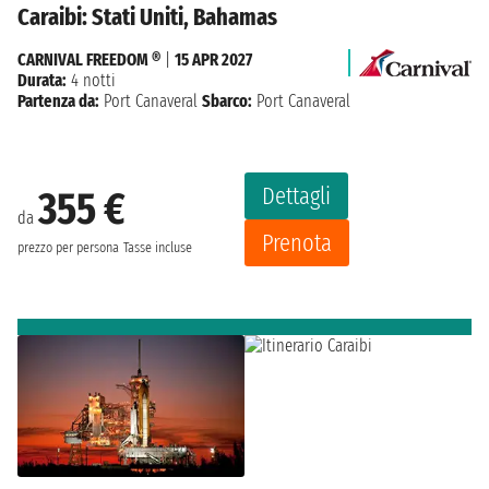
Caraibi: Stati Uniti, Bahamas
CARNIVAL FREEDOM ®
|
15 APR 2027
Durata:
4 notti
Partenza da:
Port Canaveral
Sbarco:
Port Canaveral
Dettagli
355 €
da
Prenota
prezzo per persona
Tasse incluse