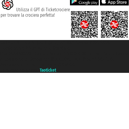
Utilizza il GPT di Ticketcrociere
per trovare la crociera perfetta!
Taoticket S.r.l. Via Brigata Liguria, 3/21 16121 Genova ©2007/2026 -
Ticketcrociere ® è un Marchio Registrato
P.Iva 06206400720 - Capitale Sociale € 100.000,00 i.v. - Iscritta alla Camera
di Commercio di Genova con REA 433093. - Aut. Prov. n° 6167/131601 -
Assicurazione Unipol - polizza n. 206484182
Un portale del gruppo
Taoticket