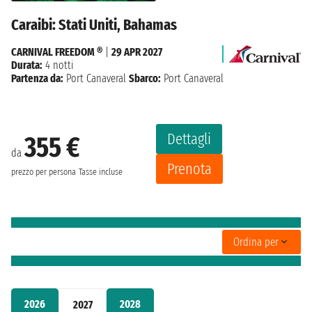
Caraibi: Stati Uniti, Bahamas
CARNIVAL FREEDOM ®
|
29 APR 2027
Durata:
4 notti
Partenza da:
Port Canaveral
Sbarco:
Port Canaveral
Dettagli
355 €
da
Prenota
prezzo per persona
Tasse incluse
Ordina per
2026
2028
2027