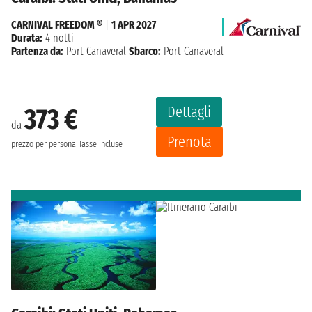
CARNIVAL FREEDOM ®
|
1 APR 2027
Durata:
4 notti
Partenza da:
Port Canaveral
Sbarco:
Port Canaveral
Dettagli
373 €
da
Prenota
prezzo per persona
Tasse incluse