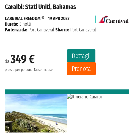
Caraibi: Stati Uniti, Bahamas
CARNIVAL FREEDOM ®
|
19 APR 2027
Durata:
5 notti
Partenza da:
Port Canaveral
Sbarco:
Port Canaveral
Dettagli
349 €
da
Prenota
prezzo per persona
Tasse incluse