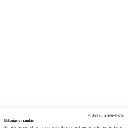
Politica sulla riservatezza
Utilizziamo i cookie
Potremmo posizionarli per l'analisi dei dati dei nostri visitatori, per migliorare il nostro sito