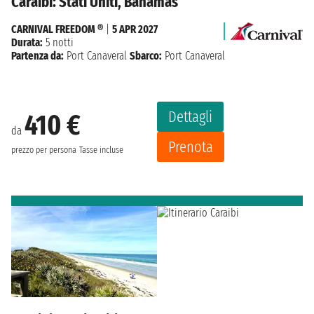
Caraibi: Stati Uniti, Bahamas
CARNIVAL FREEDOM ®
|
5 APR 2027
Durata:
5 notti
Partenza da:
Port Canaveral
Sbarco:
Port Canaveral
Dettagli
410 €
da
Prenota
prezzo per persona
Tasse incluse