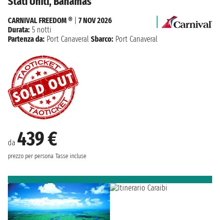
Stati Uniti, Bahamas
CARNIVAL FREEDOM ®
|
7 NOV 2026
Durata:
5 notti
Partenza da:
Port Canaveral
Sbarco:
Port Canaveral
439 €
da
prezzo per persona
Tasse incluse