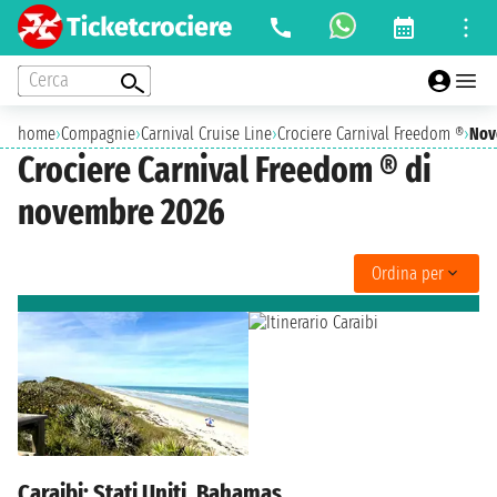
Cerca
home
›
Compagnie
›
Carnival Cruise Line
›
Crociere Carnival Freedom ®
›
Nov
Crociere Carnival Freedom ® di
novembre 2026
Ordina per
Caraibi: Stati Uniti, Bahamas