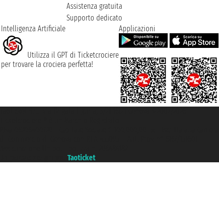
Assistenza gratuita
Supporto dedicato
Intelligenza Artificiale
Applicazioni
Utilizza il GPT di Ticketcrociere
per trovare la crociera perfetta!
Taoticket S.r.l. Via Brigata Liguria, 3/21 16121 Genova ©2007/2026 -
Ticketcrociere ® è un Marchio Registrato
P.Iva 06206400720 - Capitale Sociale € 100.000,00 i.v. - Iscritta alla Camera
di Commercio di Genova con REA 433093. - Aut. Prov. n° 6167/131601 -
Assicurazione Unipol - polizza n. 206484182
Un portale del gruppo
Taoticket