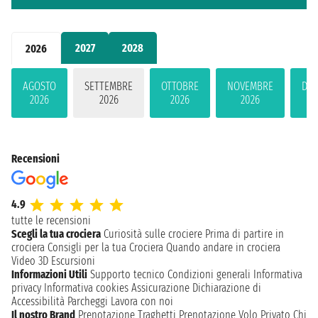
2027
2028
2026
AGOSTO
SETTEMBRE
OTTOBRE
NOVEMBRE
DIC
2026
2026
2026
2026
2
Recensioni
4.9
tutte le recensioni
Scegli la tua crociera
Curiosità sulle crociere
Prima di partire in
crociera
Consigli per la tua Crociera
Quando andare in crociera
Video 3D
Escursioni
Informazioni Utili
Supporto tecnico
Condizioni generali
Informativa
privacy
Informativa cookies
Assicurazione
Dichiarazione di
Accessibilità
Parcheggi
Lavora con noi
Il nostro Brand
Prenotazione Traghetti
Prenotazione Volo Privato
Chi