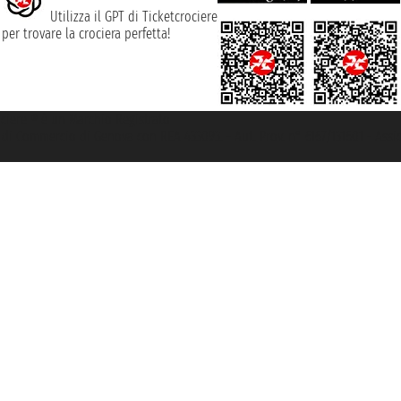
Utilizza il GPT di Ticketcrociere
per trovare la crociera perfetta!
rociere ® è un Marchio Registrato
ra di Commercio di Genova con REA 433093. - Aut. Prov. n° 6167/131601 - Ass