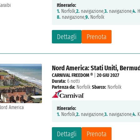
Itinerario:
1.
Norfolk,
2.
navigazione,
3.
navigazione,
4.
H
8.
navigazione,
9.
Norfolk
Dettagli
Prenota
Nord America: Stati Uniti, Bermu
CARNIVAL FREEDOM ®
|
20 GIU 2027
Durata:
6 notti
Partenza da:
Norfolk
Sbarco:
Norfolk
Itinerario:
1.
Norfolk,
2.
navigazione,
3.
navigazione,
4.
K
Dettagli
Prenota