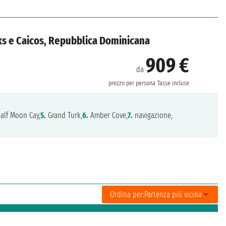
rks e Caicos, Repubblica Dominicana
909 €
da
prezzo per persona
Tasse incluse
alf Moon Cay,
5.
Grand Turk,
6.
Amber Cove,
7.
navigazione,
Ordina per:
Partenza più vicina