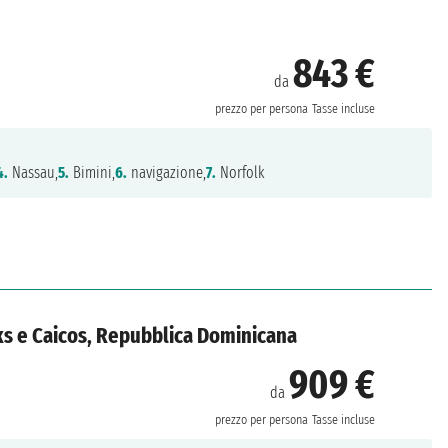
843 €
da
prezzo per persona
Tasse incluse
4.
Nassau,
5.
Bimini,
6.
navigazione,
7.
Norfolk
rks e Caicos, Repubblica Dominicana
909 €
da
prezzo per persona
Tasse incluse