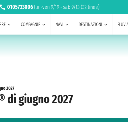
0105733006
lun-ven 9/19 - sab 9/13 (32 linee)
ERE
COMPAGNIE
NAVI
DESTINAZIONI
FLUVIA
gno 2027
® di giugno 2027