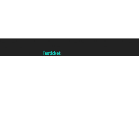
Taoticket S.r.l. Via Brigata Liguria, 3/21 16121 Genova ©2007/2026 - Ticketc
P.Iva 06206400720 - Capitale Sociale € 100.000,00 i.v. - Iscritta alla Came
Un portale del gruppo
Taoticket