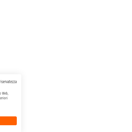
 riservatezza
to Web,
eriori