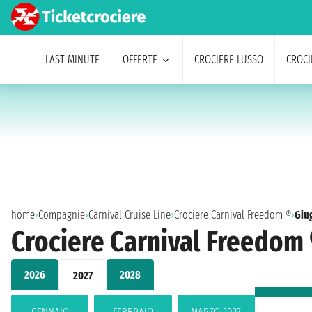
LAST MINUTE
OFFERTE
CROCIERE LUSSO
CROCI
home
›
Compagnie
›
Carnival Cruise Line
›
Crociere Carnival Freedom ®
›
Giu
Crociere Carnival Freedom 
2026
2028
2027