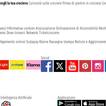
cegli la tua crociera
Curiosità sulle crociere
Prima di partire in crociera
Con
vacy
Informativa cookies
Assicurazione
Dichiarazione di Accessibilità
Parc
iamo
Dove trovarci
Network
Ticketcrociere:
Pagamento online
Scalapay
Klarna
Rassegna stampa
Notizie e Aggiornamen
Social
Intelligenza Artificiale
Applicazioni