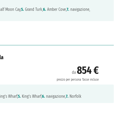
alf Moon Cay,
5.
Grand Turk,
6.
Amber Cove,
7.
navigazione,
da
854 €
da
prezzo per persona
Tasse incluse
ing's Wharf,
5.
King's Wharf,
6.
navigazione,
7.
Norfolk