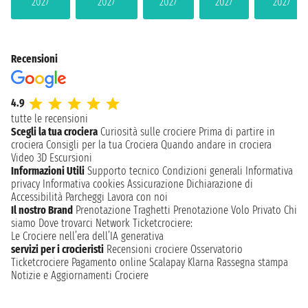
2027
2027
2027
2027
2027
Recensioni
4.9
tutte le recensioni
Scegli la tua crociera
Curiosità sulle crociere
Prima di partire in
crociera
Consigli per la tua Crociera
Quando andare in crociera
Video 3D
Escursioni
Informazioni Utili
Supporto tecnico
Condizioni generali
Informativa
privacy
Informativa cookies
Assicurazione
Dichiarazione di
Accessibilità
Parcheggi
Lavora con noi
Il nostro Brand
Prenotazione Traghetti
Prenotazione Volo Privato
Chi
siamo
Dove trovarci
Network
Ticketcrociere:
Le Crociere nell’era dell’IA generativa
servizi per i crocieristi
Recensioni crociere
Osservatorio
Ticketcrociere
Pagamento online
Scalapay
Klarna
Rassegna stampa
Notizie e Aggiornamenti Crociere