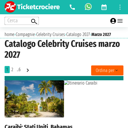
Cerca
home
›
Compagnie
›
Celebrity Cruises
›
Catalogo 2027
›
Marzo 2027
Catalogo Celebrity Cruises marzo
2027
1
2
..6
Ordina per
Caraibi: Stati Uniti, Bahamas