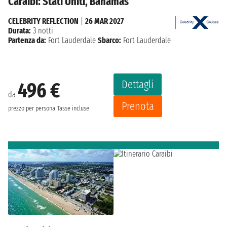
Caraibi: Stati Uniti, Bahamas
CELEBRITY REFLECTION
|
26 MAR 2027
Durata:
3 notti
Partenza da:
Fort Lauderdale
Sbarco:
Fort Lauderdale
Dettagli
496 €
da
Prenota
prezzo per persona
Tasse incluse