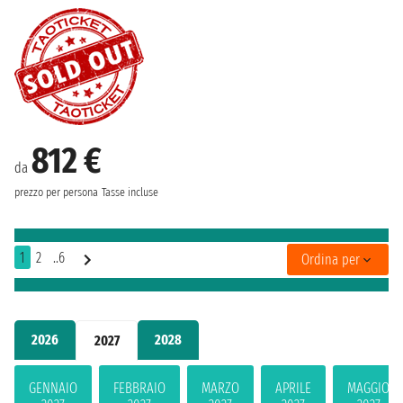
812 €
da
prezzo per persona
Tasse incluse
1
2
..6
Ordina per
2026
2028
2027
GENNAIO
FEBBRAIO
MARZO
APRILE
MAGGIO