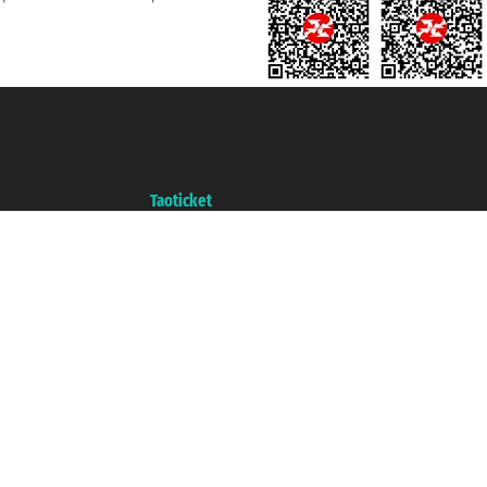
Taoticket S.r.l. Via Brigata Liguria, 3/21 16121 Genova ©2007/2026 -
Ticketcrociere ® è un Marchio Registrato
P.Iva 06206400720 - Capitale Sociale € 100.000,00 i.v. - Iscritta alla Camera
di Commercio di Genova con REA 433093. - Aut. Prov. n° 6167/131601 -
Assicurazione Unipol - polizza n. 206484182
Un portale del gruppo
Taoticket