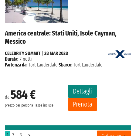
America centrale: Stati Uniti, Isole Cayman,
Messico
CELEBRITY SUMMIT
|
28 MAR 2028
Durata:
7 notti
Partenza da:
Fort Lauderdale
Sbarco:
Fort Lauderdale
Dettagli
584 €
da
Prenota
prezzo per persona
Tasse incluse
1
2
..6
Ordina per