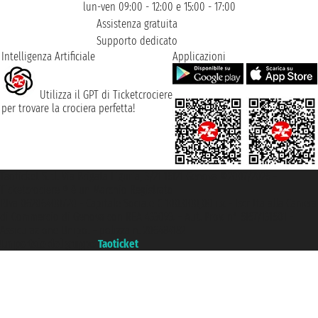
lun-ven 09:00 - 12:00 e 15:00 - 17:00
Assistenza gratuita
Supporto dedicato
Intelligenza Artificiale
Applicazioni
Utilizza il GPT di Ticketcrociere
per trovare la crociera perfetta!
Taoticket S.r.l. Via Brigata Liguria, 3/21 16121 Genova ©2007/2026 -
Ticketcrociere ® è un Marchio Registrato
P.Iva 06206400720 - Capitale Sociale € 100.000,00 i.v. - Iscritta alla Camera
di Commercio di Genova con REA 433093. - Aut. Prov. n° 6167/131601 -
Assicurazione Unipol - polizza n. 206484182
Un portale del gruppo
Taoticket