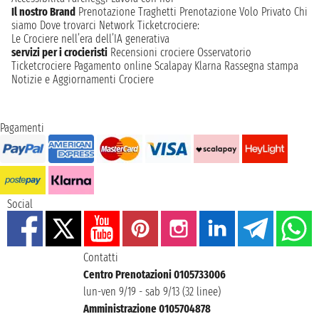
Il nostro Brand
Prenotazione Traghetti
Prenotazione Volo Privato
Chi
siamo
Dove trovarci
Network
Ticketcrociere:
Le Crociere nell’era dell’IA generativa
servizi per i crocieristi
Recensioni crociere
Osservatorio
Ticketcrociere
Pagamento online
Scalapay
Klarna
Rassegna stampa
Notizie e Aggiornamenti Crociere
Pagamenti
Social
Contatti
Centro Prenotazioni 0105733006
lun-ven 9/19 - sab 9/13 (32 linee)
Amministrazione 0105704878