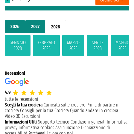
2026
2027
2028
GENNAIO
FEBBRAIO
MARZO
APRILE
MAGGIO
2028
2028
2028
2028
2028
Recensioni
4.9
tutte le recensioni
Scegli la tua crociera
Curiosità sulle crociere
Prima di partire in
crociera
Consigli per la tua Crociera
Quando andare in crociera
Video 3D
Escursioni
Informazioni Utili
Supporto tecnico
Condizioni generali
Informativa
privacy
Informativa cookies
Assicurazione
Dichiarazione di
Accessibilità
Parcheggi
Lavora con noi