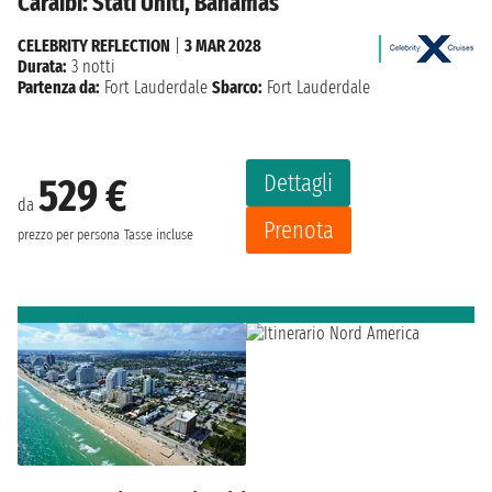
Caraibi: Stati Uniti, Bahamas
CELEBRITY REFLECTION
|
3 MAR 2028
Durata:
3 notti
Partenza da:
Fort Lauderdale
Sbarco:
Fort Lauderdale
Dettagli
529 €
da
Prenota
prezzo per persona
Tasse incluse