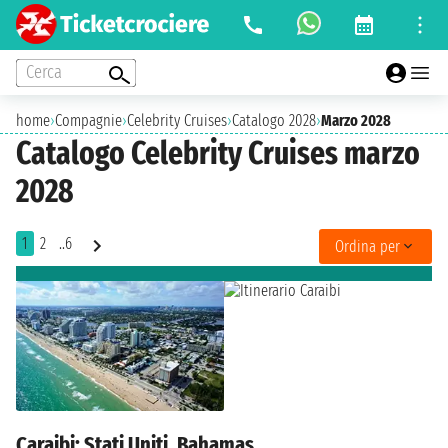
Cerca
home
›
Compagnie
›
Celebrity Cruises
›
Catalogo 2028
›
Marzo 2028
Catalogo Celebrity Cruises marzo
2028
1
2
..6
Ordina per
Caraibi: Stati Uniti, Bahamas