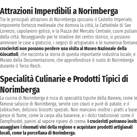
Attrazioni Imperdibili a Norimberga
Tra le principali attrazioni di Norimberga spiccano il Castello Imperiale,
imponente fortezza medievale che domina la città, la Cattedrale di San
Lorenzo, capolavoro gotico, e la Piazza del Mercato Centrale, cuore pulsan
della città. Passeggiando per le stradine del centro storico, si possono
ammirare le case a graticcio, i negozi di artigianato e le numerose fontan
crocieristi non possono perdere una visita al Museo Nazionale della
Giocattoli
, che racconta la storia di questa importante industria locale, e 
Museo della Documentazione, che approfondisce il ruolo di Norimberga
durante il Terzo Reich.
Specialità Culinarie e Prodotti Tipici di
Norimberga
La cucina di Norimberga è ricca di specialità tipiche della Baviera, come l
famose salsicce di Norimberga, servite con crauti e purè di patate, e il
Lebkuchen, deliziosi biscotti speziati. Non mancano inoltre i piatti a base
pesce di fiume, come la carpa alla bavarese, e i dolci tradizionali come il
Dampfnudel, panini al vapore ripieni di crema.
I crocieristi potranno inolt
assaggiare i rinomati vini della regione e acquistare prodotti artigianali
locali, come la porcellana di Norimberga.