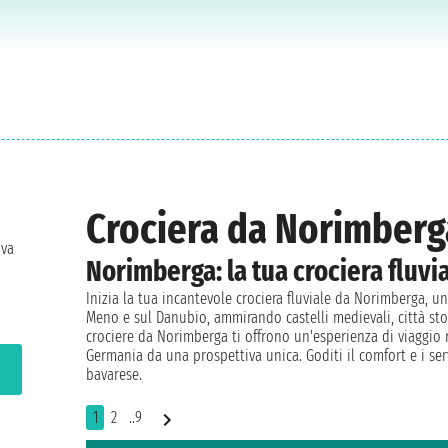
Crociera da Norimberg
ova
Norimberga: la tua crociera fluvi
Inizia la tua incantevole crociera fluviale da Norimberga, una
Meno e sul Danubio, ammirando castelli medievali, città stor
crociere da Norimberga ti offrono un'esperienza di viaggio r
Germania da una prospettiva unica. Goditi il comfort e i s
bavarese.
1
2
..9