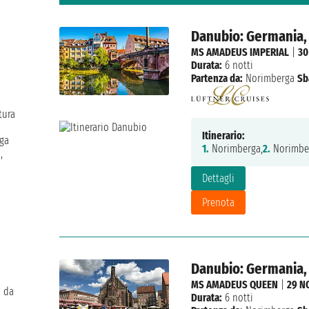
Danubio: Germania, 
MS AMADEUS IMPERIAL
|
30
Durata:
6 notti
Partenza da:
Norimberga
Sb
tura
Itinerario:
rga
1.
Norimberga,
2.
Norimbe
,
Dettagli
Prenota
Danubio: Germania, 
MS AMADEUS QUEEN
|
29 N
i da
Durata:
6 notti