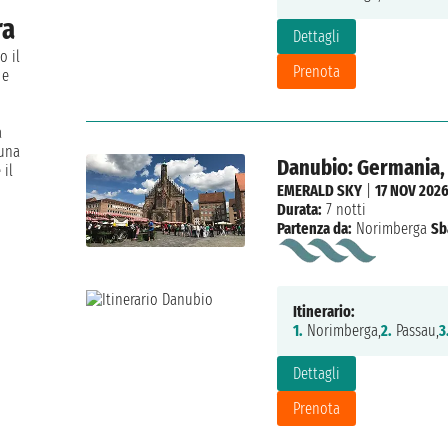
ra
Dettagli
o il
Prenota
 e
a
 una
Danubio: Germania, 
 il
EMERALD SKY
|
17 NOV 202
Durata:
7 notti
Partenza da:
Norimberga
Sb
Itinerario:
1.
Norimberga,
2.
Passau,
3
Dettagli
Prenota