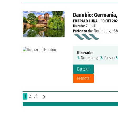
Danubio: Germania, 
EMERALD LUNA
|
10 OTT 20
Durata:
7 notti
Partenza da:
Norimberga
Sb
Itinerario:
1.
Norimberga,
2.
Passau,
3
Dettagli
Prenota
1
2
..9