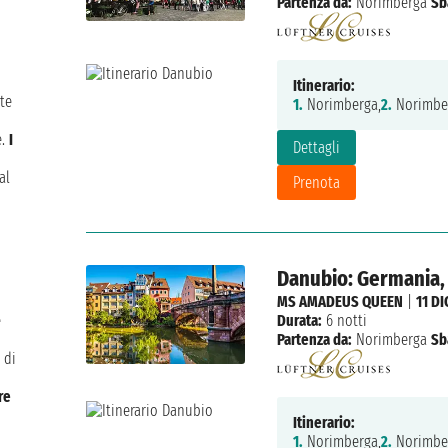
Partenza da:
Norimberga
Sb
Itinerario:
te
1.
Norimberga,
2.
Norimbe
e.
I
Dettagli
al
Prenota
Danubio: Germania, 
MS AMADEUS QUEEN
|
11 DI
e
Durata:
6 notti
Partenza da:
Norimberga
Sb
 di
re
Itinerario:
1.
Norimberga,
2.
Norimbe