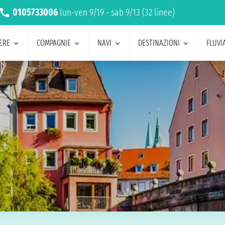
0105733006
lun-ven 9/19 - sab 9/13 (32 linee)
ERE
COMPAGNIE
NAVI
DESTINAZIONI
FLUVIA