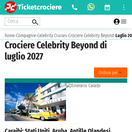
Cerca
home
›
Compagnie
›
Celebrity Cruises
›
Crociere Celebrity Beyond
›
Luglio 2
Crociere Celebrity Beyond di
luglio 2027
Ordina per
Caraibi: Stati Uniti, Aruba, Antille Olandesi