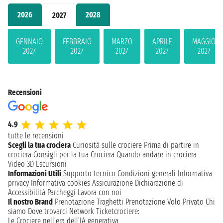
2026
2028
2027
GENNAIO
FEBBRAIO
MARZO
APRILE
MAGGIO
2027
2027
2027
2027
2027
Recensioni
4.9
tutte le recensioni
Scegli la tua crociera
Curiosità sulle crociere
Prima di partire in
crociera
Consigli per la tua Crociera
Quando andare in crociera
Video 3D
Escursioni
Informazioni Utili
Supporto tecnico
Condizioni generali
Informativa
privacy
Informativa cookies
Assicurazione
Dichiarazione di
Accessibilità
Parcheggi
Lavora con noi
Il nostro Brand
Prenotazione Traghetti
Prenotazione Volo Privato
Chi
siamo
Dove trovarci
Network
Ticketcrociere:
Le Crociere nell’era dell’IA generativa