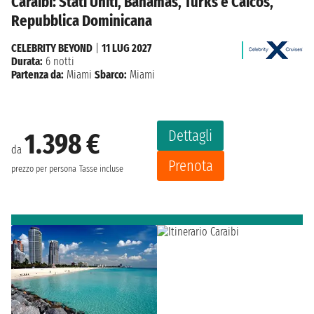
Caraibi: Stati Uniti, Bahamas, Turks e Caicos,
Repubblica Dominicana
CELEBRITY BEYOND
|
11 LUG 2027
Durata:
6 notti
Partenza da:
Miami
Sbarco:
Miami
Dettagli
1.398 €
da
Prenota
prezzo per persona
Tasse incluse