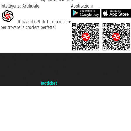
Intelligenza Artificiale
Applicazioni
Utilizza il GPT di Ticketcrociere
per trovare la crociera perfetta!
Taoticket S.r.l. Via Brigata Liguria, 3/21 16121 Genova ©2007/2026 -
Ticketcrociere ® è un Marchio Registrato
P.Iva 06206400720 - Capitale Sociale € 100.000,00 i.v. - Iscritta alla Camera
di Commercio di Genova con REA 433093. - Aut. Prov. n° 6167/131601 -
Assicurazione Unipol - polizza n. 206484182
Un portale del gruppo
Taoticket