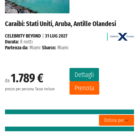
Caraibi: Stati Uniti, Aruba, Antille Olandesi
CELEBRITY BEYOND
|
31 LUG 2027
Durata:
8 notti
Partenza da:
Miami
Sbarco:
Miami
Dettagli
1.789 €
da
Prenota
prezzo per persona
Tasse incluse
Ordina per