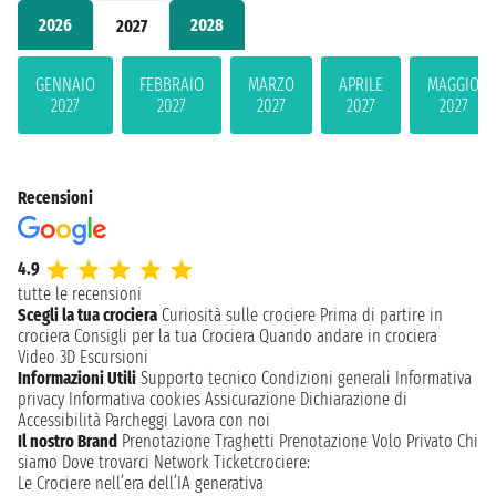
2026
2028
2027
GENNAIO
FEBBRAIO
MARZO
APRILE
MAGGIO
2027
2027
2027
2027
2027
Recensioni
4.9
tutte le recensioni
Scegli la tua crociera
Curiosità sulle crociere
Prima di partire in
crociera
Consigli per la tua Crociera
Quando andare in crociera
Video 3D
Escursioni
Informazioni Utili
Supporto tecnico
Condizioni generali
Informativa
privacy
Informativa cookies
Assicurazione
Dichiarazione di
Accessibilità
Parcheggi
Lavora con noi
Il nostro Brand
Prenotazione Traghetti
Prenotazione Volo Privato
Chi
siamo
Dove trovarci
Network
Ticketcrociere:
Le Crociere nell’era dell’IA generativa