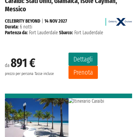
Caraibi: Stati Uniti, Giamaica, Isole Cayman,
Messico
CELEBRITY BEYOND
|
14 NOV 2027
Durata:
6 notti
Partenza da:
Fort Lauderdale
Sbarco:
Fort Lauderdale
Dettagli
891 €
da
Prenota
prezzo per persona
Tasse incluse