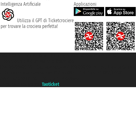
Intelligenza Artificiale
Applicazioni
Utilizza il GPT di Ticketcrociere
per trovare la crociera perfetta!
Taoticket S.r.l. Via Brigata Liguria, 3/21 16121 Genova ©2007/2026 -
Ticketcrociere ® è un Marchio Registrato
P.Iva 06206400720 - Capitale Sociale € 100.000,00 i.v. - Iscritta alla Camera
di Commercio di Genova con REA 433093. - Aut. Prov. n° 6167/131601 -
Assicurazione Unipol - polizza n. 206484182
Un portale del gruppo
Taoticket