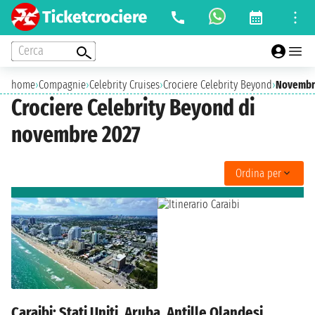
Cerca
home
›
Compagnie
›
Celebrity Cruises
›
Crociere Celebrity Beyond
›
Novembr
Crociere Celebrity Beyond di
novembre 2027
Ordina per
Caraibi: Stati Uniti, Aruba, Antille Olandesi