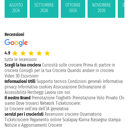
AGOSTO
SETTEMBRE
OTTOBRE
NOVEMBRE
DIC
2026
2026
2026
2026
2
Recensioni
4.9
tutte le recensioni
Scegli la tua crociera
Curiosità sulle crociere
Prima di partire in
crociera
Consigli per la tua Crociera
Quando andare in crociera
Video 3D
Escursioni
Informazioni Utili
Supporto tecnico
Condizioni generali
Informativa
privacy
Informativa cookies
Assicurazione
Dichiarazione di
Accessibilità
Parcheggi
Lavora con noi
Il nostro Brand
Prenotazione Traghetti
Prenotazione Volo Privato
Chi
siamo
Dove trovarci
Network
Ticketcrociere:
Le Crociere nell’era dell’IA generativa
servizi per i crocieristi
Recensioni crociere
Osservatorio
Ticketcrociere
Pagamento online
Scalapay
Klarna
Rassegna stampa
Notizie e Aggiornamenti Crociere