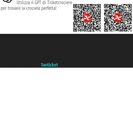
Utilizza il GPT di Ticketcrociere
per trovare la crociera perfetta!
Taoticket S.r.l. Via Brigata Liguria, 3/21 16121 Genova ©2007/2026 -
Ticketcrociere ® è un Marchio Registrato
P.Iva 06206400720 - Capitale Sociale € 100.000,00 i.v. - Iscritta alla Camera
di Commercio di Genova con REA 433093. - Aut. Prov. n° 6167/131601 -
Assicurazione Unipol - polizza n. 206484182
Un portale del gruppo
Taoticket