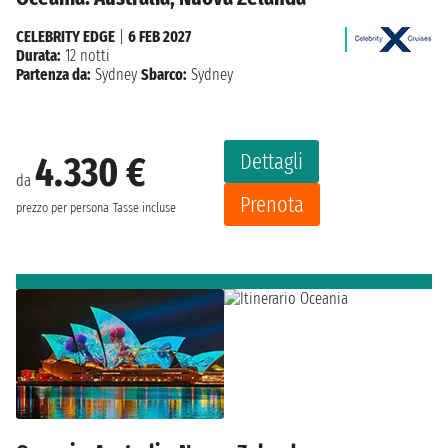
CELEBRITY EDGE
|
6 FEB 2027
Durata:
12 notti
Partenza da:
Sydney
Sbarco:
Sydney
Dettagli
4.330 €
da
Prenota
prezzo per persona
Tasse incluse