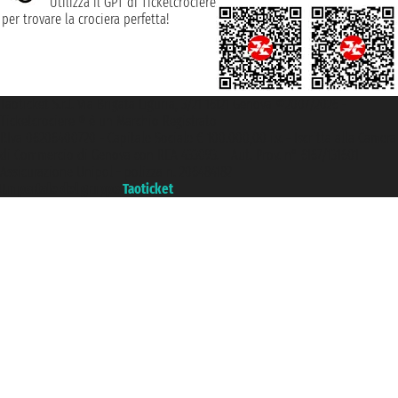
Utilizza il GPT di Ticketcrociere
per trovare la crociera perfetta!
Taoticket S.r.l. Via Brigata Liguria, 3/21 16121 Genova ©2007/2026 -
Ticketcrociere ® è un Marchio Registrato
P.Iva 06206400720 - Capitale Sociale € 100.000,00 i.v. - Iscritta alla Camera
di Commercio di Genova con REA 433093. - Aut. Prov. n° 6167/131601 -
Assicurazione Unipol - polizza n. 206484182
Un portale del gruppo
Taoticket