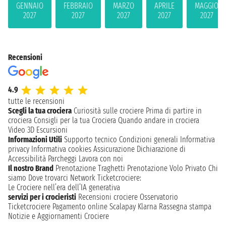
GENNAIO
FEBBRAIO
MARZO
APRILE
MAGGIO
2027
2027
2027
2027
2027
Recensioni
4.9
tutte le recensioni
Scegli la tua crociera
Curiosità sulle crociere
Prima di partire in
crociera
Consigli per la tua Crociera
Quando andare in crociera
Video 3D
Escursioni
Informazioni Utili
Supporto tecnico
Condizioni generali
Informativa
privacy
Informativa cookies
Assicurazione
Dichiarazione di
Accessibilità
Parcheggi
Lavora con noi
Il nostro Brand
Prenotazione Traghetti
Prenotazione Volo Privato
Chi
siamo
Dove trovarci
Network
Ticketcrociere:
Le Crociere nell’era dell’IA generativa
servizi per i crocieristi
Recensioni crociere
Osservatorio
Ticketcrociere
Pagamento online
Scalapay
Klarna
Rassegna stampa
Notizie e Aggiornamenti Crociere