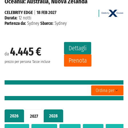
Oceania: Australia, Nuova Zelanda
CELEBRITY EDGE
|
18 FEB 2027
Durata:
12 notti
Partenza da:
Sydney
Sbarco:
Sydney
Dettagli
4.445 €
da
Prenota
prezzo per persona
Tasse incluse
Ordina per
2026
2028
2027