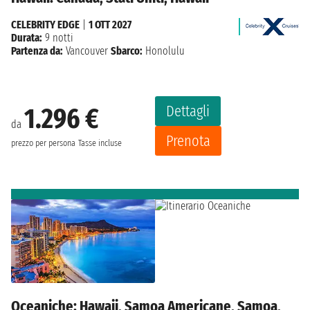
CELEBRITY EDGE
|
1 OTT 2027
Durata:
9 notti
Partenza da:
Vancouver
Sbarco:
Honolulu
Dettagli
1.296 €
da
Prenota
prezzo per persona
Tasse incluse
Oceaniche: Hawaii, Samoa Americane, Samoa,