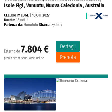
Isole Figi , Vanuatu, Nuova Caledonia , Australia
CELEBRITY EDGE
|
10 OTT 2027
Durata:
18 notti
Partenza da:
Honolulu
Sbarco:
Sydney
Dettagli
7.804 €
Esterna da
Prenota
prezzo per persona
Tasse incluse