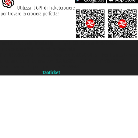
Utilizza il GPT di Ticketcrociere
per trovare la crociera perfetta!
Taoticket S.r.l. Via Brigata Liguria, 3/21 16121 Genova ©2007/2026 -
Ticketcrociere ® è un Marchio Registrato
P.Iva 06206400720 - Capitale Sociale € 100.000,00 i.v. - Iscritta alla Camera
di Commercio di Genova con REA 433093. - Aut. Prov. n° 6167/131601 -
Assicurazione Unipol - polizza n. 206484182
Un portale del gruppo
Taoticket