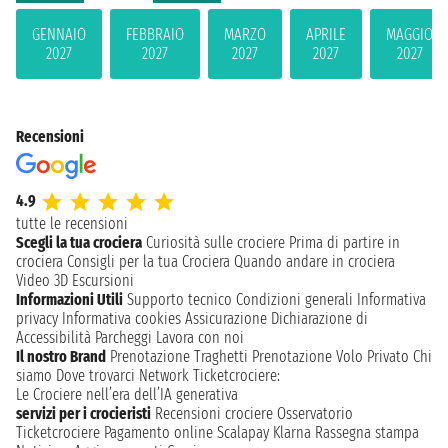
GENNAIO
FEBBRAIO
MARZO
APRILE
MAGGIO
2027
2027
2027
2027
2027
Recensioni
4.9
tutte le recensioni
Scegli la tua crociera
Curiosità sulle crociere
Prima di partire in
crociera
Consigli per la tua Crociera
Quando andare in crociera
Video 3D
Escursioni
Informazioni Utili
Supporto tecnico
Condizioni generali
Informativa
privacy
Informativa cookies
Assicurazione
Dichiarazione di
Accessibilità
Parcheggi
Lavora con noi
Il nostro Brand
Prenotazione Traghetti
Prenotazione Volo Privato
Chi
siamo
Dove trovarci
Network
Ticketcrociere:
Le Crociere nell’era dell’IA generativa
servizi per i crocieristi
Recensioni crociere
Osservatorio
Ticketcrociere
Pagamento online
Scalapay
Klarna
Rassegna stampa