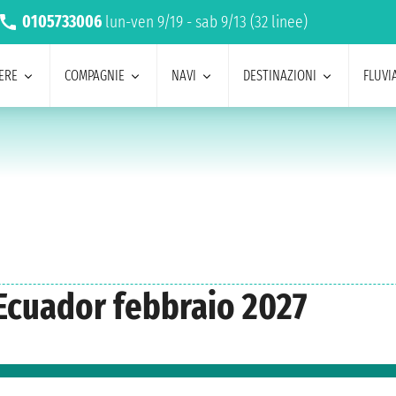
0105733006
lun-ven 9/19 - sab 9/13 (32 linee)
ERE
COMPAGNIE
NAVI
DESTINAZIONI
FLUVIA
 Ecuador febbraio 2027