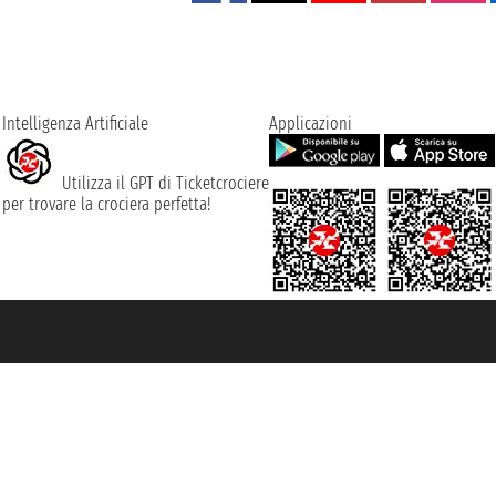
Intelligenza Artificiale
Applicazioni
Utilizza il GPT di Ticketcrociere
per trovare la crociera perfetta!
rociere ® è un Marchio Registrato
ra di Commercio di Genova con REA 433093. - Aut. Prov. n° 6167/131601 - Ass