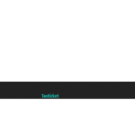
Taoticket S.r.l. Via Brigata Liguria, 3/21 16121 Genova ©2007/2026 - Ticketc
P.Iva 06206400720 - Capitale Sociale € 100.000,00 i.v. - Iscritta alla Came
Un portale del gruppo
Taoticket