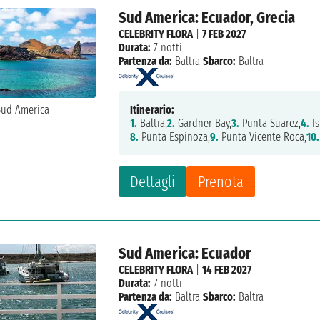
Sud America: Ecuador, Grecia
CELEBRITY FLORA
|
7 FEB 2027
Durata:
7 notti
Partenza da:
Baltra
Sbarco:
Baltra
Itinerario:
1.
Baltra,
2.
Gardner Bay,
3.
Punta Suarez,
4.
Is
8.
Punta Espinoza,
9.
Punta Vicente Roca,
10.
Dettagli
Prenota
Sud America: Ecuador
CELEBRITY FLORA
|
14 FEB 2027
Durata:
7 notti
Partenza da:
Baltra
Sbarco:
Baltra