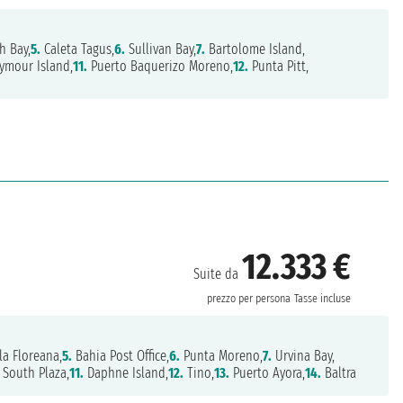
h Bay,
5.
Caleta Tagus,
6.
Sullivan Bay,
7.
Bartolome Island,
ymour Island,
11.
Puerto Baquerizo Moreno,
12.
Punta Pitt,
12.333 €
Suite da
prezzo per persona
Tasse incluse
la Floreana,
5.
Bahia Post Office,
6.
Punta Moreno,
7.
Urvina Bay,
South Plaza,
11.
Daphne Island,
12.
Tino,
13.
Puerto Ayora,
14.
Baltra