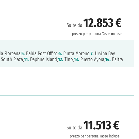
12.853 €
Suite da
prezzo per persona
Tasse incluse
la Floreana,
5.
Bahia Post Office,
6.
Punta Moreno,
7.
Urvina Bay,
South Plaza,
11.
Daphne Island,
12.
Tino,
13.
Puerto Ayora,
14.
Baltra
11.513 €
Suite da
prezzo per persona
Tasse incluse