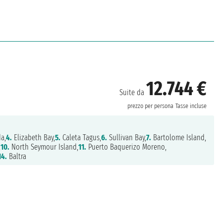
12.744 €
Suite da
prezzo per persona
Tasse incluse
a,
4.
Elizabeth Bay,
5.
Caleta Tagus,
6.
Sullivan Bay,
7.
Bartolome Island,
,
10.
North Seymour Island,
11.
Puerto Baquerizo Moreno,
14.
Baltra