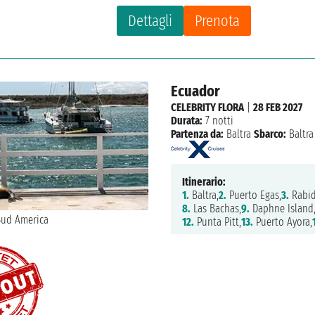
Dettagli
Prenota
Ecuador
CELEBRITY FLORA
|
28 FEB 2027
Durata:
7 notti
Partenza da:
Baltra
Sbarco:
Baltra
Itinerario:
1.
Baltra,
2.
Puerto Egas,
3.
Rabid
8.
Las Bachas,
9.
Daphne Island
12.
Punta Pitt,
13.
Puerto Ayora,