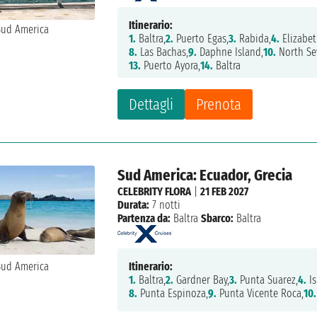
Itinerario:
1.
Baltra,
2.
Puerto Egas,
3.
Rabida,
4.
Elizabet
8.
Las Bachas,
9.
Daphne Island,
10.
North Se
13.
Puerto Ayora,
14.
Baltra
Dettagli
Prenota
Sud America: Ecuador, Grecia
CELEBRITY FLORA
|
21 FEB 2027
Durata:
7 notti
Partenza da:
Baltra
Sbarco:
Baltra
Itinerario:
1.
Baltra,
2.
Gardner Bay,
3.
Punta Suarez,
4.
Is
8.
Punta Espinoza,
9.
Punta Vicente Roca,
10.