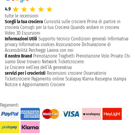
4.9
tutte le recensioni
Scegli la tua crociera
Curiosità sulle crociere
Prima di partire in
crociera
Consigli per la tua Crociera
Quando andare in crociera
Video 3D
Escursioni
Informazioni Utili
Supporto tecnico
Condizioni generali
Informativa
privacy
Informativa cookies
Assicurazione
Dichiarazione di
Accessibilità
Parcheggi
Lavora con noi
Il nostro Brand
Prenotazione Traghetti
Prenotazione Volo Privato
Chi
siamo
Dove trovarci
Network
Ticketcrociere:
Le Crociere nell’era dell’IA generativa
servizi per i crocieristi
Recensioni crociere
Osservatorio
Ticketcrociere
Pagamento online
Scalapay
Klarna
Rassegna stampa
Notizie e Aggiornamenti Crociere
Pagamenti