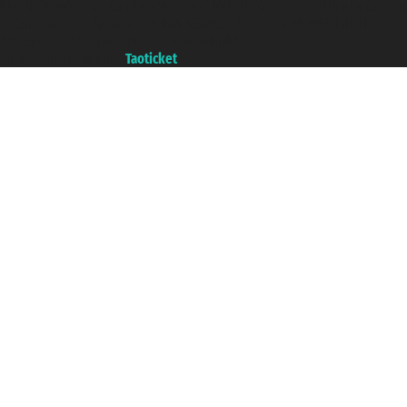
P.Iva 06206400720 - Capitale Sociale € 100.000,00 i.v. - Iscritta alla Camera
di Commercio di Genova con REA 433093. - Aut. Prov. n° 6167/131601 -
Assicurazione Unipol - polizza n. 206484182
Un portale del gruppo
Taoticket