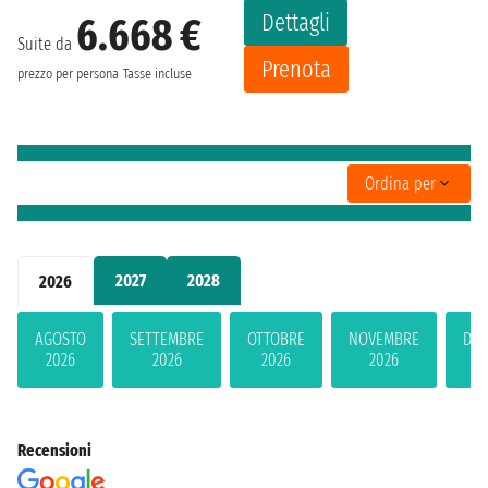
Dettagli
6.668 €
Suite da
Prenota
prezzo per persona
Tasse incluse
Ordina per
2027
2028
2026
AGOSTO
SETTEMBRE
OTTOBRE
NOVEMBRE
DIC
2026
2026
2026
2026
2
Recensioni