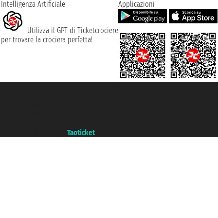
Intelligenza Artificiale
Applicazioni
Utilizza il GPT di Ticketcrociere
per trovare la crociera perfetta!
Taoticket S.r.l. Via Brigata Liguria, 3/21 16121 Genova ©2007/2026 -
Ticketcrociere ® è un Marchio Registrato
P.Iva 06206400720 - Capitale Sociale € 100.000,00 i.v. - Iscritta alla Camera
di Commercio di Genova con REA 433093. - Aut. Prov. n° 6167/131601 -
Assicurazione Unipol - polizza n. 206484182
Un portale del gruppo
Taoticket