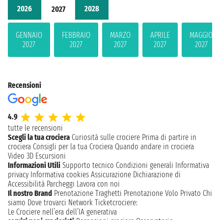
2026
2028
2027
GENNAIO
FEBBRAIO
MARZO
APRILE
MAGGIO
2027
2027
2027
2027
2027
Recensioni
4.9
tutte le recensioni
Scegli la tua crociera
Curiosità sulle crociere
Prima di partire in
crociera
Consigli per la tua Crociera
Quando andare in crociera
Video 3D
Escursioni
Informazioni Utili
Supporto tecnico
Condizioni generali
Informativa
privacy
Informativa cookies
Assicurazione
Dichiarazione di
Accessibilità
Parcheggi
Lavora con noi
Il nostro Brand
Prenotazione Traghetti
Prenotazione Volo Privato
Chi
siamo
Dove trovarci
Network
Ticketcrociere:
Le Crociere nell’era dell’IA generativa