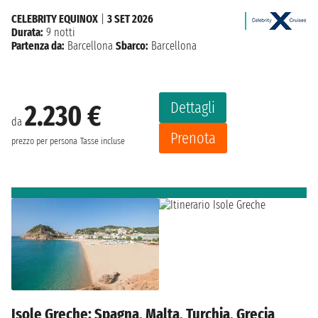
CELEBRITY EQUINOX
|
3 SET 2026
Durata:
9 notti
Partenza da:
Barcellona
Sbarco:
Barcellona
Dettagli
2.230 €
da
Prenota
prezzo per persona
Tasse incluse
Isole Greche: Spagna, Malta, Turchia, Grecia