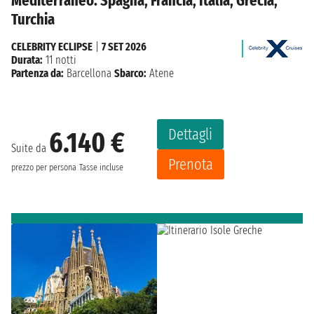
Mediterraneo: Spagna, Francia, Italia, Grecia,
Turchia
CELEBRITY ECLIPSE
|
7 SET 2026
Durata:
11 notti
Partenza da:
Barcellona
Sbarco:
Atene
Dettagli
6.140 €
Suite da
Prenota
prezzo per persona
Tasse incluse