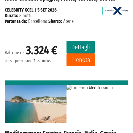
CELEBRITY XCEL
|
5 SET 2026
Durata:
8 notti
Partenza da:
Barcellona
Sbarco:
Atene
Dettagli
3.324 €
Balcone da
Prenota
prezzo per persona
Tasse incluse