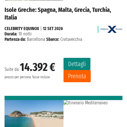
Isole Greche: Spagna, Malta, Grecia, Turchia,
Italia
CELEBRITY EQUINOX
|
12 SET 2026
Durata:
10 notti
Partenza da:
Barcellona
Sbarco:
Civitavecchia
Dettagli
14.392 €
Suite da
Prenota
prezzo per persona
Tasse incluse