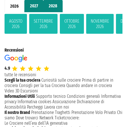
2027
2028
2026
AGOSTO
SETTEMBRE
OTTOBRE
NOVEMBRE
DIC
2026
2026
2026
2026
2
Recensioni
4.9
tutte le recensioni
Scegli la tua crociera
Curiosità sulle crociere
Prima di partire in
crociera
Consigli per la tua Crociera
Quando andare in crociera
Video 3D
Escursioni
Informazioni Utili
Supporto tecnico
Condizioni generali
Informativa
privacy
Informativa cookies
Assicurazione
Dichiarazione di
Accessibilità
Parcheggi
Lavora con noi
Il nostro Brand
Prenotazione Traghetti
Prenotazione Volo Privato
Chi
siamo
Dove trovarci
Network
Ticketcrociere:
Le Crociere nell’era dell’IA generativa