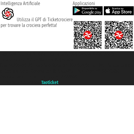
Intelligenza Artificiale
Applicazioni
Utilizza il GPT di Ticketcrociere
per trovare la crociera perfetta!
Taoticket S.r.l. Via Brigata Liguria, 3/21 16121 Genova ©2007/2026 -
Ticketcrociere ® è un Marchio Registrato
P.Iva 06206400720 - Capitale Sociale € 100.000,00 i.v. - Iscritta alla Camera
di Commercio di Genova con REA 433093. - Aut. Prov. n° 6167/131601 -
Assicurazione Unipol - polizza n. 206484182
Un portale del gruppo
Taoticket