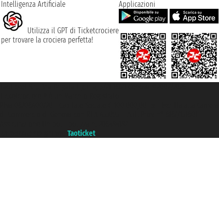
Intelligenza Artificiale
Applicazioni
Utilizza il GPT di Ticketcrociere
per trovare la crociera perfetta!
Taoticket S.r.l. Via Brigata Liguria, 3/21 16121 Genova ©2007/2026 -
Ticketcrociere ® è un Marchio Registrato
P.Iva 06206400720 - Capitale Sociale € 100.000,00 i.v. - Iscritta alla Camera
di Commercio di Genova con REA 433093. - Aut. Prov. n° 6167/131601 -
Assicurazione Unipol - polizza n. 206484182
Un portale del gruppo
Taoticket