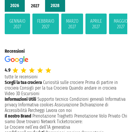
2026
2028
2027
GENNAIO
FEBBRAIO
MARZO
APRILE
MAGGIO
2027
2027
2027
2027
2027
Recensioni
4.9
tutte le recensioni
Scegli la tua crociera
Curiosità sulle crociere
Prima di partire in
crociera
Consigli per la tua Crociera
Quando andare in crociera
Video 3D
Escursioni
Informazioni Utili
Supporto tecnico
Condizioni generali
Informativa
privacy
Informativa cookies
Assicurazione
Dichiarazione di
Accessibilità
Parcheggi
Lavora con noi
Il nostro Brand
Prenotazione Traghetti
Prenotazione Volo Privato
Chi
siamo
Dove trovarci
Network
Ticketcrociere:
Le Crociere nell’era dell’IA generativa