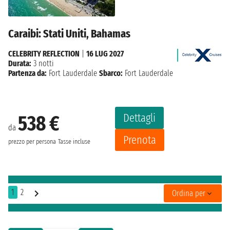
Caraibi: Stati Uniti, Bahamas
CELEBRITY REFLECTION
|
16 LUG 2027
Durata:
3 notti
Partenza da:
Fort Lauderdale
Sbarco:
Fort Lauderdale
Dettagli
538 €
da
Prenota
prezzo per persona
Tasse incluse
1
2
Ordina per