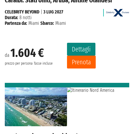
Caraibi: Stati Uniti, Aruba, Antille Olandesi
CELEBRITY BEYOND
|
3 LUG 2027
Durata:
8 notti
Partenza da:
Miami
Sbarco:
Miami
Dettagli
1.604 €
da
Prenota
prezzo per persona
Tasse incluse