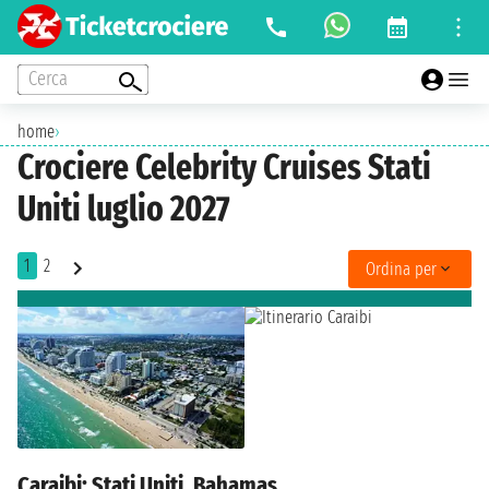
Cerca
home
›
Crociere Celebrity Cruises Stati
Uniti luglio 2027
1
2
Ordina per
Caraibi: Stati Uniti, Bahamas