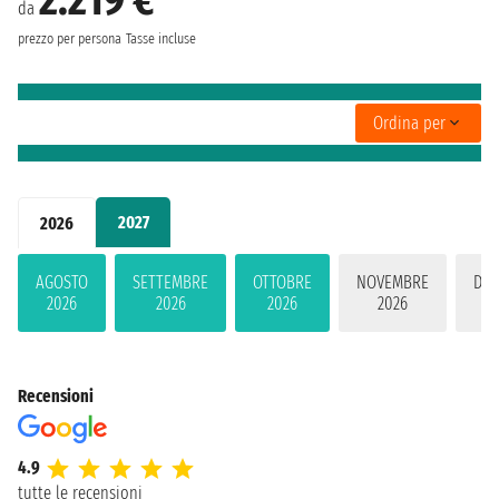
2.219 €
da
prezzo per persona
Tasse incluse
Ordina per
2027
2026
AGOSTO
SETTEMBRE
OTTOBRE
NOVEMBRE
DIC
2026
2026
2026
2026
2
Recensioni
4.9
tutte le recensioni