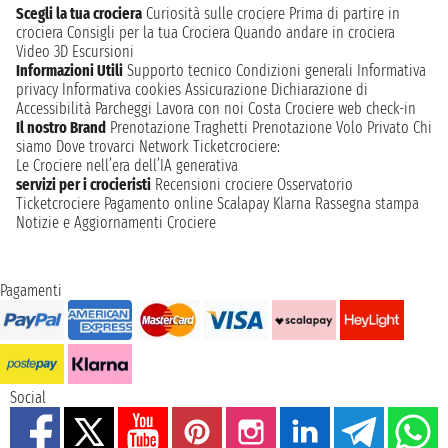
Scegli la tua crociera
Curiosità sulle crociere
Prima di partire in
crociera
Consigli per la tua Crociera
Quando andare in crociera
Video 3D
Escursioni
Informazioni Utili
Supporto tecnico
Condizioni generali
Informativa
privacy
Informativa cookies
Assicurazione
Dichiarazione di
Accessibilità
Parcheggi
Lavora con noi
Costa Crociere web check-in
Il nostro Brand
Prenotazione Traghetti
Prenotazione Volo Privato
Chi
siamo
Dove trovarci
Network
Ticketcrociere:
Le Crociere nell’era dell’IA generativa
servizi per i crocieristi
Recensioni crociere
Osservatorio
Ticketcrociere
Pagamento online
Scalapay
Klarna
Rassegna stampa
Notizie e Aggiornamenti Crociere
Pagamenti
Social