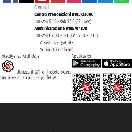
Contatti
Centro Prenotazioni 0105733006
lun-ven 9/19 - sab 9/13 (32 linee)
Amministrazione 0105704878
lun-ven 09:00 - 12:00 e 15:00 - 17:00
Assistenza gratuita
Supporto dedicato
Intelligenza Artificiale
Applicazioni
Utilizza il GPT di Ticketcrociere
per trovare la crociera perfetta!
Taoticket S.r.l. Via Brigata Liguria, 3/21 16121 Genova ©2007/2026 -
Ticketcrociere ® è un Marchio Registrato
P.Iva 06206400720 - Capitale Sociale € 100.000,00 i.v. - Iscritta alla Camera
di Commercio di Genova con REA 433093. - Aut. Prov. n° 6167/131601 -
Assicurazione Unipol - polizza n. 206484182