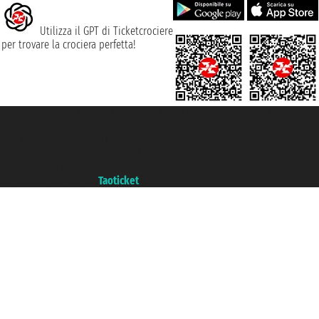
Utilizza il GPT di Ticketcrociere
per trovare la crociera perfetta!
Taoticket S.r.l. Via Brigata Liguria, 3/21 16121 Genova ©2007/2026 -
Ticketcrociere ® è un Marchio Registrato
P.Iva 06206400720 - Capitale Sociale € 100.000,00 i.v. - Iscritta alla Camera
di Commercio di Genova con REA 433093. - Aut. Prov. n° 6167/131601 -
Assicurazione Unipol - polizza n. 206484182
Un portale del gruppo
Taoticket