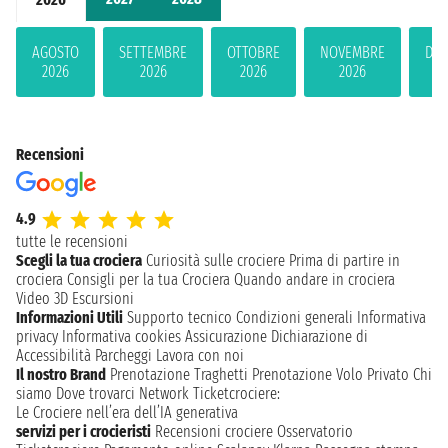
AGOSTO
SETTEMBRE
OTTOBRE
NOVEMBRE
DIC
2026
2026
2026
2026
2
Recensioni
4.9
tutte le recensioni
Scegli la tua crociera
Curiosità sulle crociere
Prima di partire in
crociera
Consigli per la tua Crociera
Quando andare in crociera
Video 3D
Escursioni
Informazioni Utili
Supporto tecnico
Condizioni generali
Informativa
privacy
Informativa cookies
Assicurazione
Dichiarazione di
Accessibilità
Parcheggi
Lavora con noi
Il nostro Brand
Prenotazione Traghetti
Prenotazione Volo Privato
Chi
siamo
Dove trovarci
Network
Ticketcrociere:
Le Crociere nell’era dell’IA generativa
servizi per i crocieristi
Recensioni crociere
Osservatorio