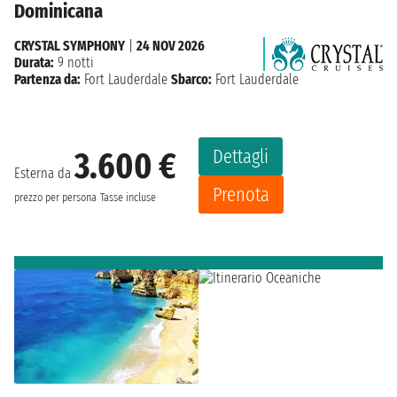
Dominicana
CRYSTAL SYMPHONY
|
24 NOV 2026
Durata:
9 notti
Partenza da:
Fort Lauderdale
Sbarco:
Fort Lauderdale
Dettagli
3.600 €
Esterna da
Prenota
prezzo per persona
Tasse incluse