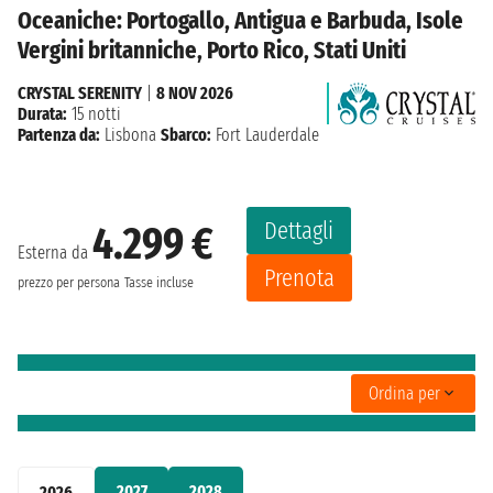
Oceaniche: Portogallo, Antigua e Barbuda, Isole
Vergini britanniche, Porto Rico, Stati Uniti
CRYSTAL SERENITY
|
8 NOV 2026
Durata:
15 notti
Partenza da:
Lisbona
Sbarco:
Fort Lauderdale
Dettagli
4.299 €
Esterna da
Prenota
prezzo per persona
Tasse incluse
Ordina per
2027
2028
2026