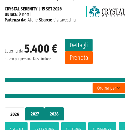
CRYSTAL SERENITY
|
15 SET 2026
Durata:
9 notti
Partenza da:
Atene
Sbarco:
Civitavecchia
Dettagli
5.400 €
Esterna da
Prenota
prezzo per persona
Tasse incluse
Ordina per
2027
2028
2026
AGOSTO
SETTEMBRE
OTTOBRE
NOVEMBRE
DIC