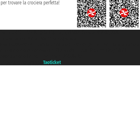
per trovare la crociera perfetta!
Taoticket S.r.l. Via Brigata Liguria, 3/21 16121 Genova ©2007/2026 -
Ticketcrociere ® è un Marchio Registrato
P.Iva 06206400720 - Capitale Sociale € 100.000,00 i.v. - Iscritta alla Camera
di Commercio di Genova con REA 433093. - Aut. Prov. n° 6167/131601 -
Assicurazione Unipol - polizza n. 206484182
Un portale del gruppo
Taoticket