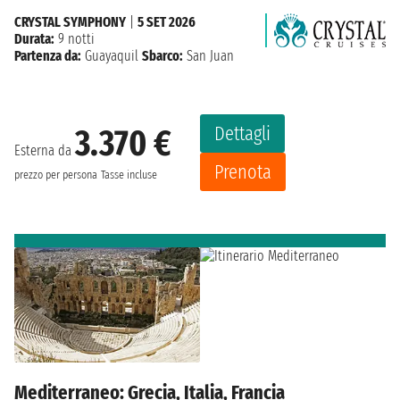
CRYSTAL SYMPHONY
|
5 SET 2026
Durata:
9 notti
Partenza da:
Guayaquil
Sbarco:
San Juan
Dettagli
3.370 €
Esterna da
Prenota
prezzo per persona
Tasse incluse
Mediterraneo: Grecia, Italia, Francia