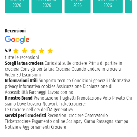
2026
2026
2026
2026
2
Recensioni
4.9
tutte le recensioni
Scegli la tua crociera
Curiosità sulle crociere
Prima di partire in
crociera
Consigli per la tua Crociera
Quando andare in crociera
Video 3D
Escursioni
Informazioni Utili
Supporto tecnico
Condizioni generali
Informativa
privacy
Informativa cookies
Assicurazione
Dichiarazione di
Accessibilità
Parcheggi
Lavora con noi
Il nostro Brand
Prenotazione Traghetti
Prenotazione Volo Privato
Chi
siamo
Dove trovarci
Network
Ticketcrociere:
Le Crociere nell’era dell’IA generativa
servizi per i crocieristi
Recensioni crociere
Osservatorio
Ticketcrociere
Pagamento online
Scalapay
Klarna
Rassegna stampa
Notizie e Aggiornamenti Crociere