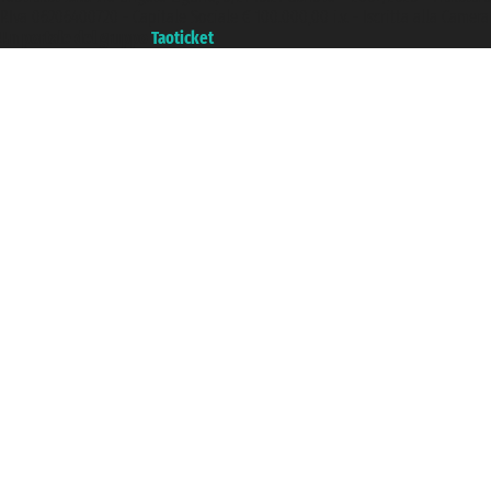
P.Iva 06206400720 - Capitale Sociale € 100.000,00 i.v. - Iscritta alla Came
Un portale del gruppo
Taoticket