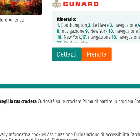
Itinerario:
1.
Southampton,
2.
Le Havre,
3.
navigazione,
4
8.
navigazione,
9.
New York,
10.
navigazione,
16.
New York,
17.
navigazione,
18.
navigazione
23.
Southampton
Dettagli
Prenota
cegli la tua crociera
Curiosità sulle crociere
Prima di partire in crociera
Con
vacy
Informativa cookies
Assicurazione
Dichiarazione di Accessibilità
Parc