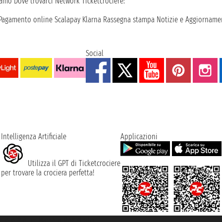
iamo
Dove trovarci
Network
Ticketcrociere:
Pagamento online
Scalapay
Klarna
Rassegna stampa
Notizie e Aggiornamen
Social
Intelligenza Artificiale
Applicazioni
Utilizza il GPT di Ticketcrociere
per trovare la crociera perfetta!
rociere ® è un Marchio Registrato