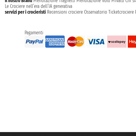
Il nostro Brand
Prenotazione Traghetti
Prenotazione Volo Privato
Chi s
Le Crociere nell’era dell’IA generativa
servizi per i crocieristi
Recensioni crociere
Osservatorio Ticketcrociere
Pagamenti
Taoticket S.r.l. Via Brigata Liguria, 3/21 16121 Genova ©2007/2026 - Ticketc