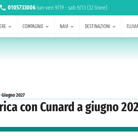
0105733006
lun-ven 9/19 - sab 9/13 (32 linee)
ERE
COMPAGNIE
NAVI
DESTINAZIONI
FLUVIA
›
Giugno 2027
rica con Cunard a giugno 20