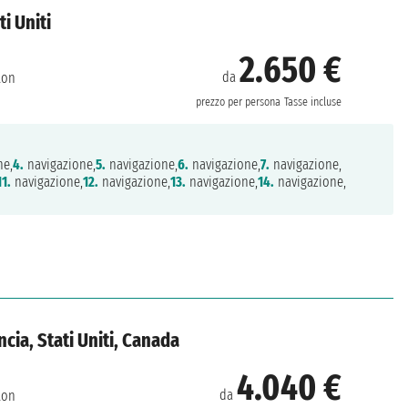
i Uniti
2.650 €
da
ton
prezzo per persona
Tasse incluse
ne,
4.
navigazione,
5.
navigazione,
6.
navigazione,
7.
navigazione,
11.
navigazione,
12.
navigazione,
13.
navigazione,
14.
navigazione,
cia, Stati Uniti, Canada
4.040 €
da
ton