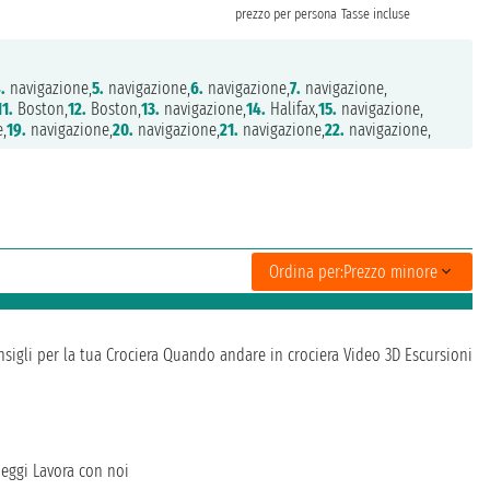
prezzo per persona
Tasse incluse
.
navigazione,
5.
navigazione,
6.
navigazione,
7.
navigazione,
11.
Boston,
12.
Boston,
13.
navigazione,
14.
Halifax,
15.
navigazione,
,
19.
navigazione,
20.
navigazione,
21.
navigazione,
22.
navigazione,
Ordina per:
Prezzo minore
sigli per la tua Crociera
Quando andare in crociera
Video 3D
Escursioni
heggi
Lavora con noi