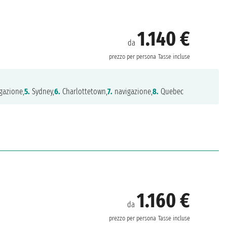
1.140 €
da
prezzo per persona
Tasse incluse
gazione,
5.
Sydney,
6.
Charlottetown,
7.
navigazione,
8.
Quebec
1.160 €
da
prezzo per persona
Tasse incluse