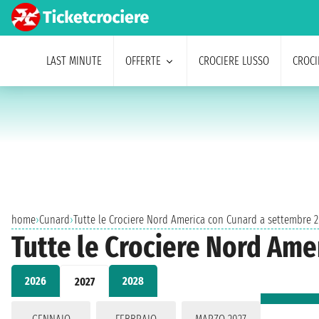
LAST MINUTE
OFFERTE
CROCIERE LUSSO
CROCI
home
›
Cunard
›
Tutte le Crociere Nord America con Cunard a settembre 
Tutte le Crociere Nord Ame
2026
2028
2027