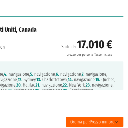
ti Uniti, Canada
17.010 €
Suite da
ton
prezzo per persona
Tasse incluse
ne,
4.
navigazione,
5.
navigazione,
6.
navigazione,
7.
navigazione,
vigazione,
12.
Sydney,
13.
Charlottetown,
14.
navigazione,
15.
Quebec,
igazione,
20.
Halifax,
21.
navigazione,
22.
New York,
23.
navigazione,
ione,
27.
navigazione,
28.
navigazione,
29.
Southampton
Ordina per:
Prezzo minore