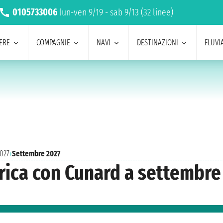
0105733006
lun-ven 9/19 - sab 9/13 (32 linee)
ERE
COMPAGNIE
NAVI
DESTINAZIONI
FLUVIA
2027
›
Settembre 2027
rica con Cunard a settembre