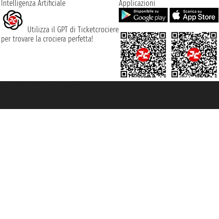
Intelligenza Artificiale
Applicazioni
Utilizza il GPT di Ticketcrociere
per trovare la crociera perfetta!
rociere ® è un Marchio Registrato
ra di Commercio di Genova con REA 433093. - Aut. Prov. n° 6167/131601 - Ass