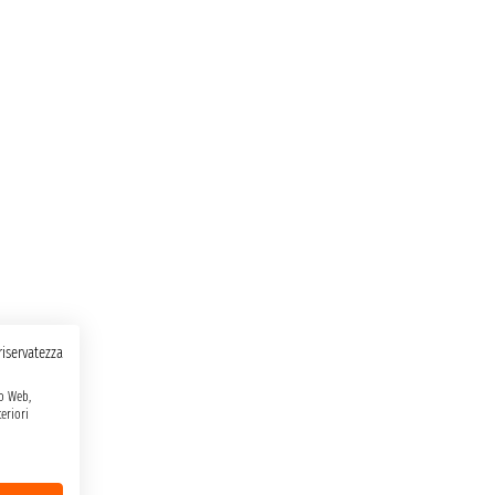
 riservatezza
to Web,
eriori