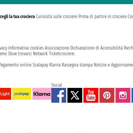
cegli la tua crociera
Curiosità sulle crociere
Prima di partire in crociera
Con
vacy
Informativa cookies
Assicurazione
Dichiarazione di Accessibilità
Parc
iamo
Dove trovarci
Network
Ticketcrociere:
Pagamento online
Scalapay
Klarna
Rassegna stampa
Notizie e Aggiornamen
Social