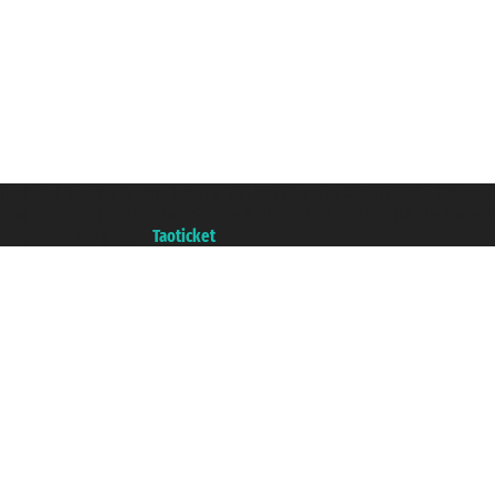
Taoticket S.r.l. Via Brigata Liguria, 3/21 16121 Genova ©2007/2026 - Ticketc
P.Iva 06206400720 - Capitale Sociale € 100.000,00 i.v. - Iscritta alla Came
Un portale del gruppo
Taoticket