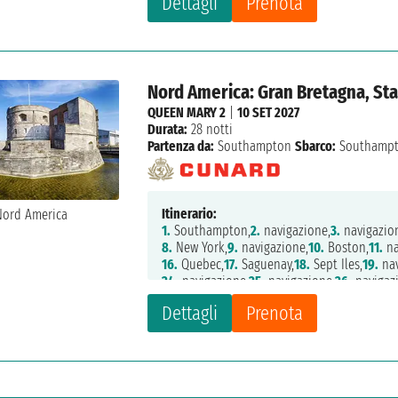
Dettagli
Prenota
Nord America: Gran Bretagna, Sta
QUEEN MARY 2
|
10 SET 2027
Durata:
28 notti
Partenza da:
Southampton
Sbarco:
Southamp
Itinerario:
1.
Southampton,
2.
navigazione,
3.
navigazio
8.
New York,
9.
navigazione,
10.
Boston,
11.
na
16.
Quebec,
17.
Saguenay,
18.
Sept Iles,
19.
nav
24.
navigazione,
25.
navigazione,
26.
navigaz
Dettagli
Prenota