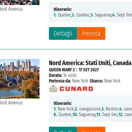
Itinerario:
1.
Quebec,
2.
Quebec,
3.
Saguenay,
4.
Sept Iles
Dettagli
Prenota
Nord America: Stati Uniti, Canada
QUEEN MARY 2
|
17 SET 2027
Durata:
14 notti
Partenza da:
New York
Sbarco:
New York
Itinerario:
1.
New York,
2.
navigazione,
3.
Boston,
4.
navi
9.
Quebec,
10.
Saguenay,
11.
Sept Iles,
12.
navi