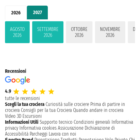
2027
2026
AGOSTO
SETTEMBRE
OTTOBRE
NOVEMBRE
DIC
2026
2026
2026
2026
2
Recensioni
4.9
tutte le recensioni
Scegli la tua crociera
Curiosità sulle crociere
Prima di partire in
crociera
Consigli per la tua Crociera
Quando andare in crociera
Video 3D
Escursioni
Informazioni Utili
Supporto tecnico
Condizioni generali
Informativa
privacy
Informativa cookies
Assicurazione
Dichiarazione di
Accessibilità
Parcheggi
Lavora con noi
Il nostro Brand
Prenotazione Traghetti
Prenotazione Volo Privato
Chi