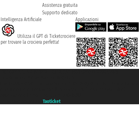
Assistenza gratuita
Supporto dedicato
Intelligenza Artificiale
Applicazioni
Utilizza il GPT di Ticketcrociere
per trovare la crociera perfetta!
Taoticket S.r.l. Via Brigata Liguria, 3/21 16121 Genova ©2007/2026 -
Ticketcrociere ® è un Marchio Registrato
P.Iva 06206400720 - Capitale Sociale € 100.000,00 i.v. - Iscritta alla Camera
di Commercio di Genova con REA 433093. - Aut. Prov. n° 6167/131601 -
Assicurazione Unipol - polizza n. 206484182
Un portale del gruppo
Taoticket