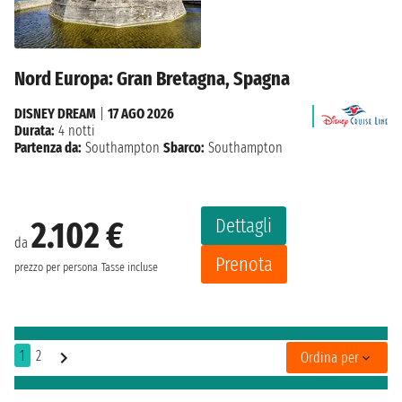
Nord Europa: Gran Bretagna, Spagna
DISNEY DREAM
|
17 AGO 2026
Durata:
4 notti
Partenza da:
Southampton
Sbarco:
Southampton
Dettagli
2.102 €
da
Prenota
prezzo per persona
Tasse incluse
1
2
Ordina per