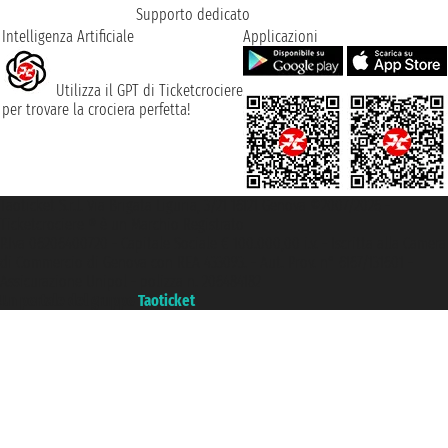
Supporto dedicato
Intelligenza Artificiale
Applicazioni
Utilizza il GPT di Ticketcrociere
per trovare la crociera perfetta!
Taoticket S.r.l. Via Brigata Liguria, 3/21 16121 Genova ©2007/2026 -
Ticketcrociere ® è un Marchio Registrato
P.Iva 06206400720 - Capitale Sociale € 100.000,00 i.v. - Iscritta alla Camera
di Commercio di Genova con REA 433093. - Aut. Prov. n° 6167/131601 -
Assicurazione Unipol - polizza n. 206484182
Un portale del gruppo
Taoticket