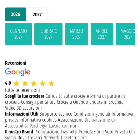
2026
2027
GENNAIO
FEBBRAIO
MARZO
APRILE
MAGGIO
2027
2027
2027
2027
2027
Recensioni
4.9
tutte le recensioni
Scegli la tua crociera
Curiosità sulle crociere
Prima di partire in
crociera
Consigli per la tua Crociera
Quando andare in crociera
Video 3D
Escursioni
Informazioni Utili
Supporto tecnico
Condizioni generali
Informativa
privacy
Informativa cookies
Assicurazione
Dichiarazione di
Accessibilità
Parcheggi
Lavora con noi
Il nostro Brand
Prenotazione Traghetti
Prenotazione Volo Privato
Chi
siamo
Dove trovarci
Network
Ticketcrociere: