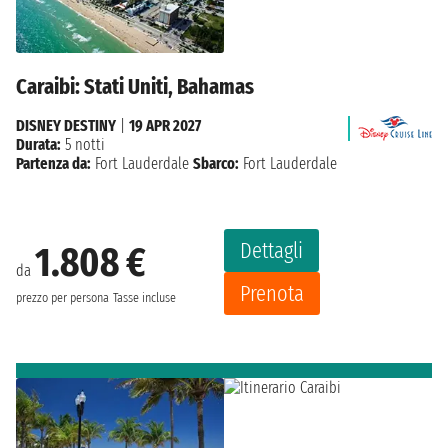
Caraibi: Stati Uniti, Bahamas
DISNEY DESTINY
|
19 APR 2027
Durata:
5 notti
Partenza da:
Fort Lauderdale
Sbarco:
Fort Lauderdale
Dettagli
1.808 €
da
Prenota
prezzo per persona
Tasse incluse