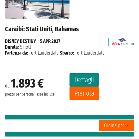
Caraibi: Stati Uniti, Bahamas
DISNEY DESTINY
|
5 APR 2027
Durata:
5 notti
Partenza da:
Fort Lauderdale
Sbarco:
Fort Lauderdale
Dettagli
1.893 €
da
Prenota
prezzo per persona
Tasse incluse
Ordina per