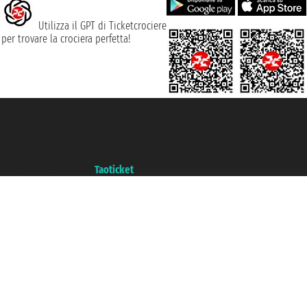
Utilizza il GPT di Ticketcrociere
per trovare la crociera perfetta!
Taoticket S.r.l. Via Brigata Liguria, 3/21 16121 Genova ©2007/2026 -
Ticketcrociere ® è un Marchio Registrato
P.Iva 06206400720 - Capitale Sociale € 100.000,00 i.v. - Iscritta alla Camera
di Commercio di Genova con REA 433093. - Aut. Prov. n° 6167/131601 -
Assicurazione Unipol - polizza n. 206484182
Un portale del gruppo
Taoticket