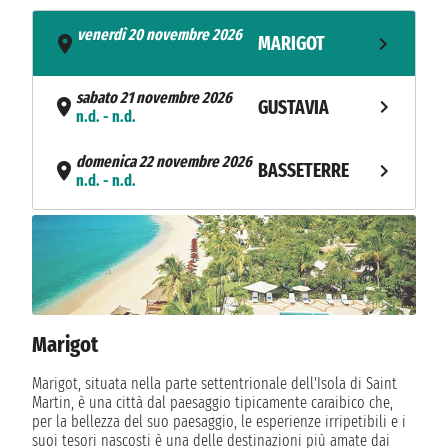
venerdì 20 novembre 2026
MARIGOT
- n.d.
sabato 21 novembre 2026
GUSTAVIA
n.d. - n.d.
domenica 22 novembre 2026
BASSETERRE
n.d. - n.d.
lunedì 23 novembre 2026
FALMOUTH
n.d. - n.d.
martedì 24 novembre 2026
LES SAINTES
n.d. - n.d.
Marigot
mercoledì 25 novembre 2026
SAINT PIERRE
n.d. - n.d.
Marigot, situata nella parte settentrionale dell'Isola di Saint
Martin, è una città dal paesaggio tipicamente caraibico che,
giovedì 26 novembre 2026
per la bellezza del suo paesaggio, le esperienze irripetibili e i
SOUFRIERE
n.d. - n.d.
suoi tesori nascosti è una delle destinazioni più amate dai