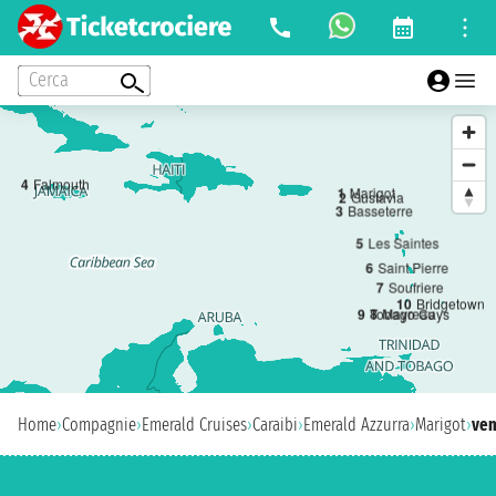
Cerca
4
Falmouth
1
Marigot
2
Gustavia
3
Basseterre
5
Les Saintes
6
Saint Pierre
7
Soufriere
10
Bridgetown
8
Mayreau
9
Tobago Cays
Home
›
Compagnie
›
Emerald Cruises
›
Caraibi
›
Emerald Azzurra
›
Marigot
›
ven