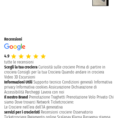
Recensioni
4.9
tutte le recensioni
Scegli la tua crociera
Curiosità sulle crociere
Prima di partire in
crociera
Consigli per la tua Crociera
Quando andare in crociera
Video 3D
Escursioni
Informazioni Utili
Supporto tecnico
Condizioni generali
Informativa
privacy
Informativa cookies
Assicurazione
Dichiarazione di
Accessibilità
Parcheggi
Lavora con noi
Il nostro Brand
Prenotazione Traghetti
Prenotazione Volo Privato
Chi
siamo
Dove trovarci
Network
Ticketcrociere:
Le Crociere nell’era dell’IA generativa
servizi per i crocieristi
Recensioni crociere
Osservatorio
Ticketcrociere
Pagamento online
Scalapay
Klarna
Rassegna stampa