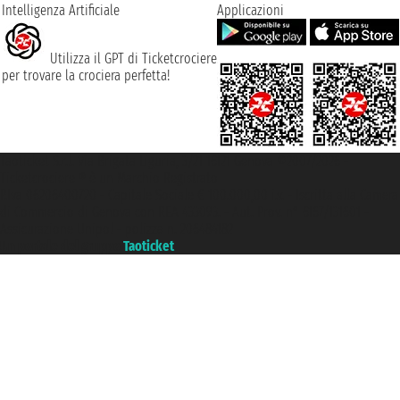
Intelligenza Artificiale
Applicazioni
Utilizza il GPT di Ticketcrociere
per trovare la crociera perfetta!
Taoticket S.r.l. Via Brigata Liguria, 3/21 16121 Genova ©2007/2026 -
Ticketcrociere ® è un Marchio Registrato
P.Iva 06206400720 - Capitale Sociale € 100.000,00 i.v. - Iscritta alla Camera
di Commercio di Genova con REA 433093. - Aut. Prov. n° 6167/131601 -
Assicurazione Unipol - polizza n. 206484182
Un portale del gruppo
Taoticket