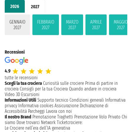
2026
2027
GENNAIO
FEBBRAIO
MARZO
APRILE
MAGGIO
2027
2027
2027
2027
2027
Recensioni
4.9
tutte le recensioni
Scegli la tua crociera
Curiosità sulle crociere
Prima di partire in
crociera
Consigli per la tua Crociera
Quando andare in crociera
Video 3D
Escursioni
Informazioni Utili
Supporto tecnico
Condizioni generali
Informativa
privacy
Informativa cookies
Assicurazione
Dichiarazione di
Accessibilità
Parcheggi
Lavora con noi
Il nostro Brand
Prenotazione Traghetti
Prenotazione Volo Privato
Chi
siamo
Dove trovarci
Network
Ticketcrociere:
Le Crociere nell’era dell’IA generativa