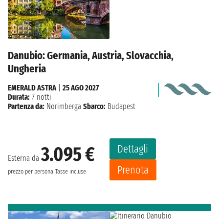
Danubio: Germania, Austria, Slovacchia,
Ungheria
EMERALD ASTRA
|
25 AGO 2027
Durata:
7 notti
Partenza da:
Norimberga
Sbarco:
Budapest
Dettagli
3.095 €
Esterna da
Prenota
prezzo per persona
Tasse incluse