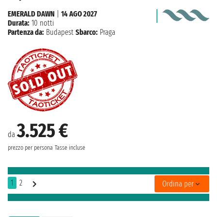
EMERALD DAWN
|
14 AGO 2027
Durata:
10 notti
Partenza da:
Budapest
Sbarco:
Praga
3.525 €
da
prezzo per persona
Tasse incluse
1
2
Ordina per