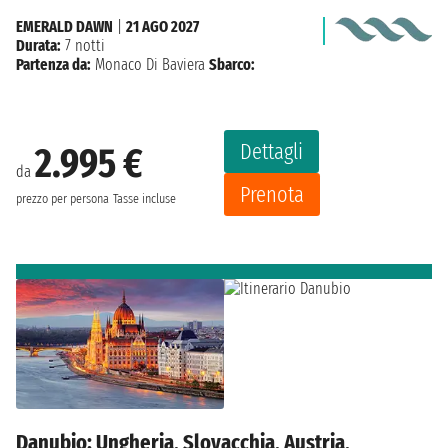
EMERALD DAWN
|
21 AGO 2027
Durata:
7 notti
Partenza da:
Monaco Di Baviera
Sbarco:
Dettagli
2.995 €
da
Prenota
prezzo per persona
Tasse incluse
Danubio: Ungheria, Slovacchia, Austria,